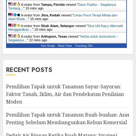
A visitor from
Tampa, Florida
viewed "
Daun Pudina – Segalanya
Tentang…
"
15 mins ago
A visitor from
Jitra, Kedah
viewed "
Limau Purut Terapi Minda dan
Awet Muda…
"
15 mins ago
A visitor from
Shah Alam, Selangor
viewed "
Sisa Ubi Kayu: Alternatif
Menggantikan…
"
19 mins ago
A visitor from
Arlington, Texas
viewed "
herba untuk testosteron –
Segalanya…
"
22 mins ago
Get Script
Real Time
Tracking ON
RECENT POSTS
Pemilihan Tapak untuk Tanaman Sayur-Sayuran:
Faktor Tanah, Iklim, Air dan Pendekatan Penilaian
Moden
Pemilihan Tapak untuk Tanaman Buah-buahan: Asas
Penting Sebelum Membangunkan Kebun Komersial
Defisit Air Ringan Ketika Buah Matang: Strategi