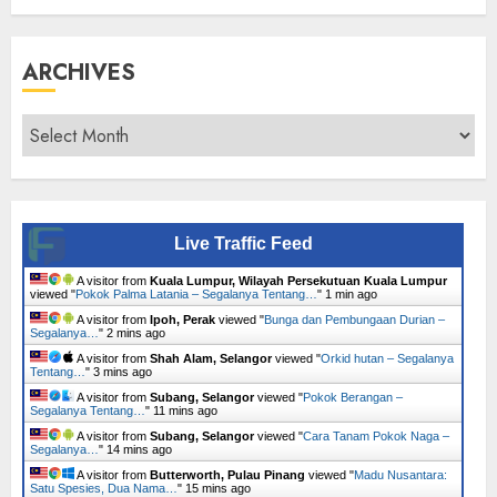
ARCHIVES
Archives
Live Traffic Feed
A visitor from
Kuala Lumpur, Wilayah Persekutuan Kuala Lumpur
viewed "
Pokok Palma Latania – Segalanya Tentang…
"
1 min ago
A visitor from
Ipoh, Perak
viewed "
Bunga dan Pembungaan Durian –
Segalanya…
"
2 mins ago
A visitor from
Shah Alam, Selangor
viewed "
Orkid hutan – Segalanya
Tentang…
"
3 mins ago
A visitor from
Subang, Selangor
viewed "
Pokok Berangan –
Segalanya Tentang…
"
11 mins ago
A visitor from
Subang, Selangor
viewed "
Cara Tanam Pokok Naga –
Segalanya…
"
14 mins ago
A visitor from
Butterworth, Pulau Pinang
viewed "
Madu Nusantara:
Satu Spesies, Dua Nama…
"
15 mins ago