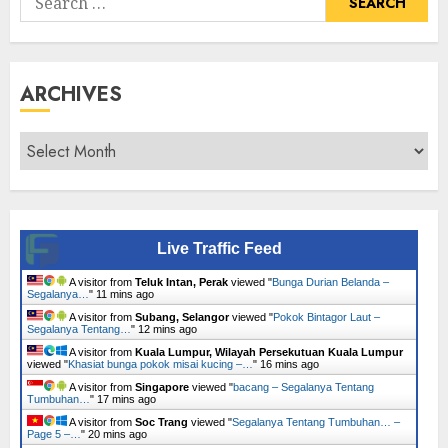
for:
ARCHIVES
Archives
Live Traffic Feed
A visitor from
Teluk Intan, Perak
viewed "
Bunga Durian Belanda –
Segalanya…
"
11 mins ago
A visitor from
Subang, Selangor
viewed "
Pokok Bintagor Laut –
Segalanya Tentang…
"
12 mins ago
A visitor from
Kuala Lumpur, Wilayah Persekutuan Kuala Lumpur
viewed "
Khasiat bunga pokok misai kucing –…
"
16 mins ago
A visitor from
Singapore
viewed "
bacang – Segalanya Tentang
Tumbuhan…
"
17 mins ago
A visitor from
Soc Trang
viewed "
Segalanya Tentang Tumbuhan… –
Page 5 –…
"
20 mins ago