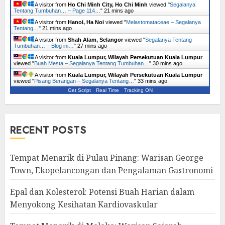
A visitor from
Ho Chi Minh City, Ho Chi Minh
viewed "
Segalanya
Tentang Tumbuhan… – Page 114…
"
21 mins ago
A visitor from
Hanoi, Ha Noi
viewed "
Melastomataceae – Segalanya
Tentang…
"
21 mins ago
A visitor from
Shah Alam, Selangor
viewed "
Segalanya Tentang
Tumbuhan… – Blog ini…
"
27 mins ago
A visitor from
Kuala Lumpur, Wilayah Persekutuan Kuala Lumpur
viewed "
Buah Mesta – Segalanya Tentang Tumbuhan…
"
30 mins ago
A visitor from
Kuala Lumpur, Wilayah Persekutuan Kuala Lumpur
viewed "
Pisang Berangan – Segalanya Tentang…
"
33 mins ago
Get Script
Real Time
Tracking ON
RECENT POSTS
Tempat Menarik di Pulau Pinang: Warisan George
Town, Ekopelancongan dan Pengalaman Gastronomi
Epal dan Kolesterol: Potensi Buah Harian dalam
Menyokong Kesihatan Kardiovaskular