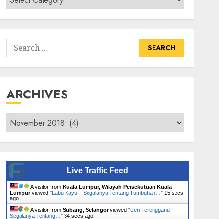
Senarai
Tumbuhan
Search
for:
ARCHIVES
Archives
Live Traffic Feed
A visitor from
Kuala Lumpur, Wilayah Persekutuan Kuala
Lumpur
viewed "
Labu Kayu – Segalanya Tentang Tumbuhan…
"
16 secs
ago
A visitor from
Subang, Selangor
viewed "
Ceri Terengganu –
Segalanya Tentang…
"
35 secs ago