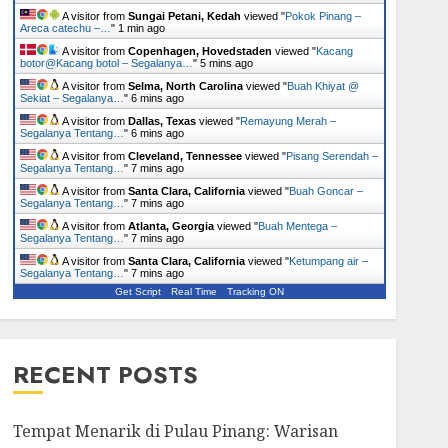
A visitor from
Sungai Petani, Kedah
viewed "
Pokok Pinang –
Areca catechu –…
"
1 min ago
A visitor from
Copenhagen, Hovedstaden
viewed "
Kacang
botor@Kacang botol – Segalanya…
"
5 mins ago
A visitor from
Selma, North Carolina
viewed "
Buah Khiyat @
Sekiat – Segalanya…
"
6 mins ago
A visitor from
Dallas, Texas
viewed "
Remayung Merah –
Segalanya Tentang…
"
7 mins ago
A visitor from
Cleveland, Tennessee
viewed "
Pisang Serendah –
Segalanya Tentang…
"
7 mins ago
A visitor from
Santa Clara, California
viewed "
Buah Goncar –
Segalanya Tentang…
"
7 mins ago
A visitor from
Atlanta, Georgia
viewed "
Buah Mentega –
Segalanya Tentang…
"
7 mins ago
A visitor from
Santa Clara, California
viewed "
Ketumpang air –
Segalanya Tentang…
"
7 mins ago
Get Script
Real Time
Tracking ON
RECENT POSTS
Tempat Menarik di Pulau Pinang: Warisan