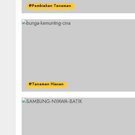
@Pembiakan Tanaman
@Tanaman Hiasan