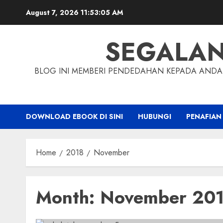
Skip
August 7, 2026
11:53:06 AM
to
content
SEGALA
BLOG INI MEMBERI PENDEDAHAN KEPADA ANDA 
DOWNLOAD EBOOK DI SINI
HUBUNGI
PENAFIAN
Home
2018
November
Month:
November 20