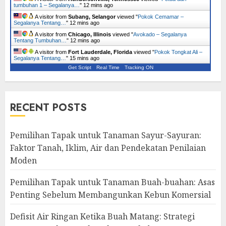
tumbuhan 1 – Segalanya…
"
12 mins ago
A visitor from
Subang, Selangor
viewed "
Pokok Cemamar –
Segalanya Tentang…
"
12 mins ago
A visitor from
Chicago, Illinois
viewed "
Avokado – Segalanya
Tentang Tumbuhan…
"
12 mins ago
A visitor from
Fort Lauderdale, Florida
viewed "
Pokok Tongkat Ali –
Segalanya Tentang…
"
15 mins ago
Get Script
Real Time
Tracking ON
RECENT POSTS
Pemilihan Tapak untuk Tanaman Sayur-Sayuran:
Faktor Tanah, Iklim, Air dan Pendekatan Penilaian
Moden
Pemilihan Tapak untuk Tanaman Buah-buahan: Asas
Penting Sebelum Membangunkan Kebun Komersial
Defisit Air Ringan Ketika Buah Matang: Strategi