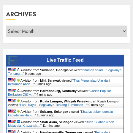
ARCHIVES
Archives
Live Traffic Feed
A visitor from
Suwanee, Georgia
viewed "
tanaman salad – Segalanya
Tentang…
"
10 secs ago
A visitor from
Miri, Sarawak
viewed "
Tips Menghalau Ular dari
Kediaman Anda…
"
3 mins ago
A visitor from
Harrodsburg, Kentucky
viewed "
Carian Popular
Berkaitan Cili? –…
"
4 mins ago
A visitor from
Kuala Lumpur, Wilayah Persekutuan Kuala Lumpur
viewed "
Labu Kayu – Segalanya Tentang Tumbuhan…
"
9 mins ago
A visitor from
Subang, Selangor
viewed "
Khasiat pokok semalu
kepada wanita –…
"
10 mins ago
A visitor from
Shah Alam, Selangor
viewed "
Buah-Buahan Nadir
Malaysia: Khazanah…
"
11 mins ago
A visitor from
Hendersonville, Tennessee
viewed "
Petua dari