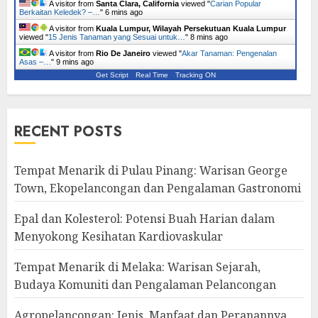
A visitor from
Santa Clara, California
viewed "
Carian Popular
Berkaitan Keledek? –…
"
6 mins ago
A visitor from
Kuala Lumpur, Wilayah Persekutuan Kuala Lumpur
viewed "
15 Jenis Tanaman yang Sesuai untuk…
"
8 mins ago
A visitor from
Rio De Janeiro
viewed "
Akar Tanaman: Pengenalan
Asas –…
"
9 mins ago
Get Script
Real Time
Tracking ON
RECENT POSTS
Tempat Menarik di Pulau Pinang: Warisan George
Town, Ekopelancongan dan Pengalaman Gastronomi
Epal dan Kolesterol: Potensi Buah Harian dalam
Menyokong Kesihatan Kardiovaskular
Tempat Menarik di Melaka: Warisan Sejarah,
Budaya Komuniti dan Pengalaman Pelancongan
Agropelancongan: Jenis, Manfaat dan Peranannya