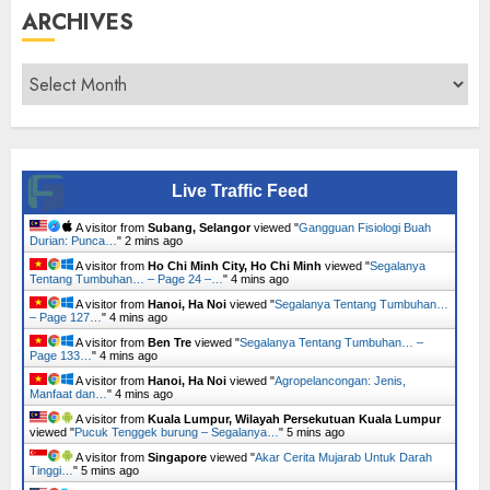
ARCHIVES
Archives
Live Traffic Feed
A visitor from
Subang, Selangor
viewed "
Gangguan Fisiologi Buah
Durian: Punca…
"
2 mins ago
A visitor from
Ho Chi Minh City, Ho Chi Minh
viewed "
Segalanya
Tentang Tumbuhan… – Page 24 –…
"
4 mins ago
A visitor from
Hanoi, Ha Noi
viewed "
Segalanya Tentang Tumbuhan…
– Page 127…
"
4 mins ago
A visitor from
Ben Tre
viewed "
Segalanya Tentang Tumbuhan… –
Page 133…
"
4 mins ago
A visitor from
Hanoi, Ha Noi
viewed "
Agropelancongan: Jenis,
Manfaat dan…
"
4 mins ago
A visitor from
Kuala Lumpur, Wilayah Persekutuan Kuala Lumpur
viewed "
Pucuk Tenggek burung – Segalanya…
"
5 mins ago
A visitor from
Singapore
viewed "
Akar Cerita Mujarab Untuk Darah
Tinggi…
"
5 mins ago