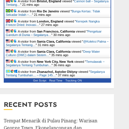
A visitor from
Bristol, England
viewed "
Cannon ball – Segalanya
Tentang…
"
21 mins ago
A visitor from
Rio De Janeiro
viewed "
Bunga Kertas: Tidak
Sekadar Indah –…
"
21 mins ago
A visitor from
London, England
viewed "
Kerepek Nangka
Freeze Dried: Inovasi…
"
27 mins ago
A visitor from
San Francisco, California
viewed "
Pengeluar
Gandum di Dunia – Segalanya…
"
30 mins ago
A visitor from
Santa Clara, California
viewed "
@Koleksi Palma –
Segalanya Tentang…
"
31 mins ago
A visitor from
Santa Clara, California
viewed "
Deep Water
Culture (DWC) dalam Sistem…
"
35 mins ago
A visitor from
New York City, New York
viewed "
Temulawak –
Segalanya Tentang Tumbuhan…
"
36 mins ago
A visitor from
Zhanazhol, Aqtobe Oblysy
viewed "
Segalanya
Tentang Tumbuhan… – Page 145…
"
37 mins ago
Get Script
Real Time
Tracking ON
RECENT POSTS
Tempat Menarik di Pulau Pinang: Warisan
George Town, Ekopelancongan dan