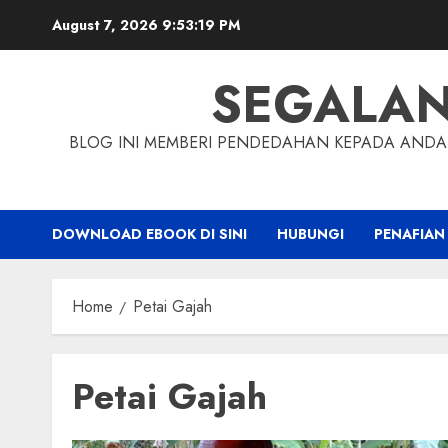
Skip
August 7, 2026
9:53:20 PM
to
content
SEGALA
BLOG INI MEMBERI PENDEDAHAN KEPADA ANDA 
DOWNLOAD EBOOK DI SINI
HUBUNGI
PENAFIAN
Home
Petai Gajah
Petai Gajah