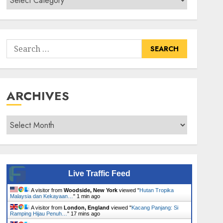
Senarai
Tumbuhan
Search
for:
ARCHIVES
Archives
Live Traffic Feed
A visitor from
Woodside, New York
viewed "
Hutan Tropika
Malaysia dan Kekayaan…
"
1 min ago
A visitor from
London, England
viewed "
Kacang Panjang: Si
Ramping Hijau Penuh…
"
17 mins ago