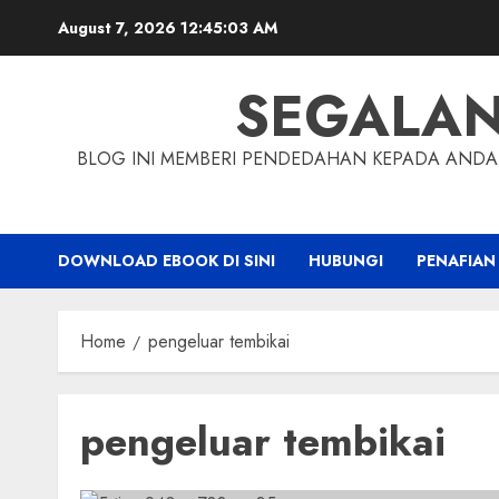
Skip
August 7, 2026
12:45:04 AM
to
content
SEGALA
BLOG INI MEMBERI PENDEDAHAN KEPADA ANDA 
DOWNLOAD EBOOK DI SINI
HUBUNGI
PENAFIAN
Home
pengeluar tembikai
pengeluar tembikai