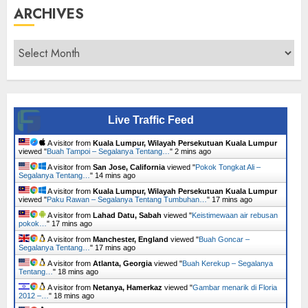
ARCHIVES
Archives
Live Traffic Feed
A visitor from
Kuala Lumpur, Wilayah Persekutuan Kuala Lumpur
viewed "
Buah Tampoi – Segalanya Tentang…
"
2 mins ago
A visitor from
San Jose, California
viewed "
Pokok Tongkat Ali –
Segalanya Tentang…
"
14 mins ago
A visitor from
Kuala Lumpur, Wilayah Persekutuan Kuala Lumpur
viewed "
Paku Rawan – Segalanya Tentang Tumbuhan…
"
17 mins ago
A visitor from
Lahad Datu, Sabah
viewed "
Keistimewaan air rebusan
pokok…
"
17 mins ago
A visitor from
Manchester, England
viewed "
Buah Goncar –
Segalanya Tentang…
"
17 mins ago
A visitor from
Atlanta, Georgia
viewed "
Buah Kerekup – Segalanya
Tentang…
"
18 mins ago
A visitor from
Netanya, Hamerkaz
viewed "
Gambar menarik di Floria
2012 –…
"
18 mins ago