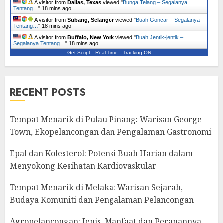
A visitor from
Dallas, Texas
viewed "
Bunga Telang – Segalanya
Tentang…
"
18 mins ago
A visitor from
Subang, Selangor
viewed "
Buah Goncar – Segalanya
Tentang…
"
18 mins ago
A visitor from
Buffalo, New York
viewed "
Buah Jentik-jentik –
Segalanya Tentang…
"
18 mins ago
Get Script
Real Time
Tracking ON
RECENT POSTS
Tempat Menarik di Pulau Pinang: Warisan George
Town, Ekopelancongan dan Pengalaman Gastronomi
Epal dan Kolesterol: Potensi Buah Harian dalam
Menyokong Kesihatan Kardiovaskular
Tempat Menarik di Melaka: Warisan Sejarah,
Budaya Komuniti dan Pengalaman Pelancongan
Agropelancongan: Jenis, Manfaat dan Peranannya