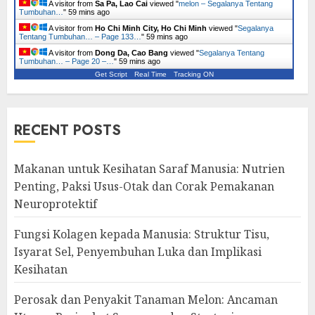
A visitor from
Sa Pa, Lao Cai
viewed "
melon – Segalanya Tentang
Tumbuhan…
"
59 mins ago
A visitor from
Ho Chi Minh City, Ho Chi Minh
viewed "
Segalanya
Tentang Tumbuhan… – Page 133…
"
59 mins ago
A visitor from
Dong Da, Cao Bang
viewed "
Segalanya Tentang
Tumbuhan… – Page 20 –…
"
59 mins ago
Get Script
Real Time
Tracking ON
RECENT POSTS
Makanan untuk Kesihatan Saraf Manusia: Nutrien
Penting, Paksi Usus-Otak dan Corak Pemakanan
Neuroprotektif
Fungsi Kolagen kepada Manusia: Struktur Tisu,
Isyarat Sel, Penyembuhan Luka dan Implikasi
Kesihatan
Perosak dan Penyakit Tanaman Melon: Ancaman