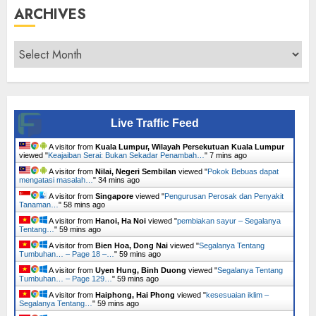
ARCHIVES
Archives
Live Traffic Feed
A visitor from
Kuala Lumpur, Wilayah Persekutuan Kuala Lumpur
viewed "
Keajaiban Serai: Bukan Sekadar Penambah…
"
7 mins ago
A visitor from
Nilai, Negeri Sembilan
viewed "
Pokok Bebuas dapat
mengatasi masalah…
"
35 mins ago
A visitor from
Singapore
viewed "
Pengurusan Perosak dan Penyakit
Tanaman…
"
58 mins ago
A visitor from
Hanoi, Ha Noi
viewed "
pembiakan sayur – Segalanya
Tentang…
"
59 mins ago
A visitor from
Bien Hoa, Dong Nai
viewed "
Segalanya Tentang
Tumbuhan… – Page 18 –…
"
59 mins ago
A visitor from
Uyen Hung, Binh Duong
viewed "
Segalanya Tentang
Tumbuhan… – Page 129…
"
59 mins ago
A visitor from
Haiphong, Hai Phong
viewed "
kesesuaian iklim –
Segalanya Tentang…
"
59 mins ago