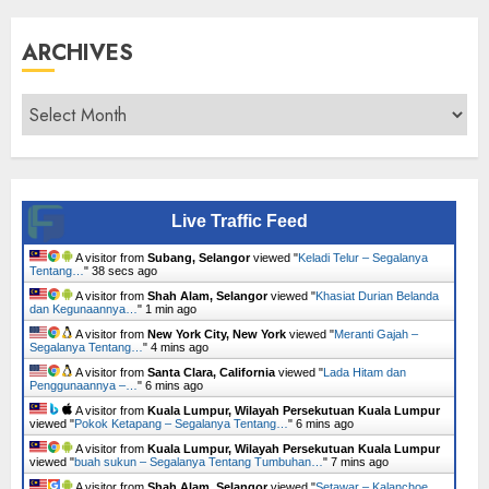
ARCHIVES
Archives
Live Traffic Feed
A visitor from
Subang, Selangor
viewed "
Keladi Telur – Segalanya
Tentang…
"
39 secs ago
A visitor from
Shah Alam, Selangor
viewed "
Khasiat Durian Belanda
dan Kegunaannya…
"
1 min ago
A visitor from
New York City, New York
viewed "
Meranti Gajah –
Segalanya Tentang…
"
4 mins ago
A visitor from
Santa Clara, California
viewed "
Lada Hitam dan
Penggunaannya –…
"
6 mins ago
A visitor from
Kuala Lumpur, Wilayah Persekutuan Kuala Lumpur
viewed "
Pokok Ketapang – Segalanya Tentang…
"
6 mins ago
A visitor from
Kuala Lumpur, Wilayah Persekutuan Kuala Lumpur
viewed "
buah sukun – Segalanya Tentang Tumbuhan…
"
8 mins ago
A visitor from
Shah Alam, Selangor
viewed "
Setawar – Kalanchoe