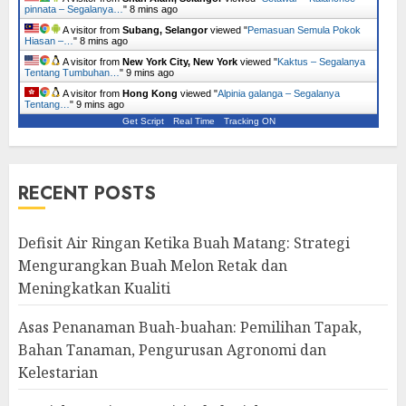
pinnata – Segalanya…
"
8 mins ago
A visitor from
Subang, Selangor
viewed "
Pemasuan Semula Pokok
Hiasan –…
"
8 mins ago
A visitor from
New York City, New York
viewed "
Kaktus – Segalanya
Tentang Tumbuhan…
"
9 mins ago
A visitor from
Hong Kong
viewed "
Alpinia galanga – Segalanya
Tentang…
"
9 mins ago
Get Script
Real Time
Tracking ON
RECENT POSTS
Defisit Air Ringan Ketika Buah Matang: Strategi
Mengurangkan Buah Melon Retak dan
Meningkatkan Kualiti
Asas Penanaman Buah-buahan: Pemilihan Tapak,
Bahan Tanaman, Pengurusan Agronomi dan
Kelestarian