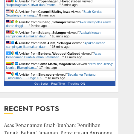
A visitor from
Copenhagen, Hovedstaden
viewed
"
Kepelbagaian Kultivar dan Potensi…
"
3 mins ago
A visitor from
Council Bluffs, Iowa
viewed "
Buah Kerdas –
Segalanya Tentang…
"
8 mins ago
A visitor from
Subang, Selangor
viewed "
Akar mempelas rawat
darah tinggi –…
"
9 mins ago
A visitor from
Subang, Selangor
viewed "
Apakah kesan
sampingan jika makan daun…
"
10 mins ago
A visitor from
Shah Alam, Selangor
viewed "
Apakah kesan
sampingan jika makan daun…
"
15 mins ago
A visitor from
Berbera, Woqooyi Galbeed
viewed "
Asas
Penanaman Buah-buahan: Pemilihan…
"
17 mins ago
A visitor from
Santa Marta, Magdalena
viewed "
Petai dan Jering:
Nutrisi, Ekologi dan…
"
17 mins ago
A visitor from
Singapore
viewed "
Segalanya Tentang
Tumbuhan… – Page 105…
"
18 mins ago
Get Script
Real Time
Tracking ON
RECENT POSTS
Asas Penanaman Buah-buahan: Pemilihan
Tapak, Bahan Tanaman, Pengurusan Agronomi