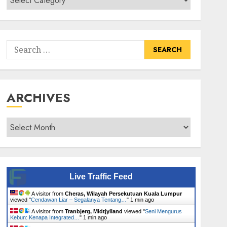
Senarai
Tumbuhan
Search
for:
ARCHIVES
Archives
Live Traffic Feed
A visitor from
Cheras, Wilayah Persekutuan Kuala Lumpur
viewed "
Cendawan Liar – Segalanya Tentang…
"
1 min ago
A visitor from
Tranbjerg, Midtjylland
viewed "
Seni Mengurus
Kebun: Kenapa Integrated…
"
1 min ago