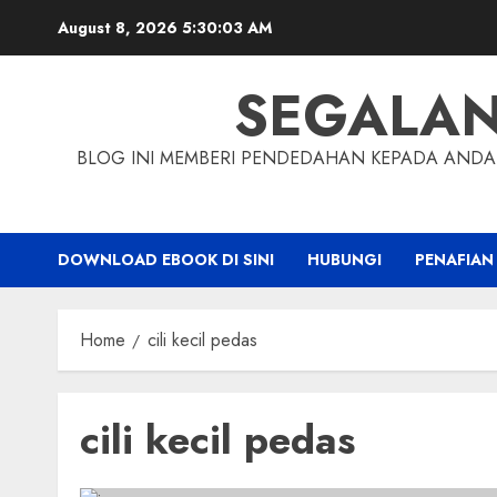
Skip
August 8, 2026
5:30:04 AM
to
content
SEGALA
BLOG INI MEMBERI PENDEDAHAN KEPADA ANDA 
DOWNLOAD EBOOK DI SINI
HUBUNGI
PENAFIAN
Home
cili kecil pedas
cili kecil pedas