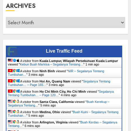
ARCHIVES
Archives
Live Traffic Feed
A visitor from
Kuala Lumpur, Wilayah Persekutuan Kuala Lumpur
viewed "
Kebun Buah Markisa – Segalanya Tentang…
"
1 min ago
A visitor from
Ninh Binh
viewed "
NIR – Segalanya Tentang
Tumbuhan…
"
3 mins ago
A visitor from
Hoi An, Quang Nam
viewed "
Segalanya Tentang
Tumbuhan… – Page 165…
"
3 mins ago
A visitor from
Ho Chi Minh City, Ho Chi Minh
viewed "
Segalanya
Tentang Tumbuhan… – Page 120…
"
4 mins ago
A visitor from
Santa Clara, California
viewed "
Buah Kerekup –
Segalanya Tentang…
"
5 mins ago
A visitor from
Medina, Ohio
viewed "
Buah Kuini – Segalanya Tentang
Tumbuhan…
"
5 mins ago
A visitor from
Arlington, Virginia
viewed "
Buah Kerdas – Segalanya
Tentang…
"
6 mins ago