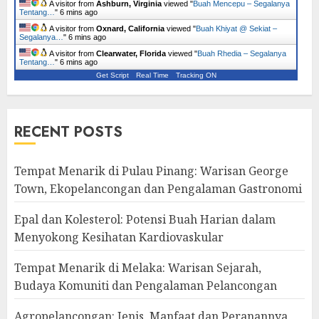
A visitor from
Ashburn, Virginia
viewed "
Buah Mencepu – Segalanya
Tentang…
"
6 mins ago
A visitor from
Oxnard, California
viewed "
Buah Khiyat @ Sekiat –
Segalanya…
"
6 mins ago
A visitor from
Clearwater, Florida
viewed "
Buah Rhedia – Segalanya
Tentang…
"
6 mins ago
Get Script
Real Time
Tracking ON
RECENT POSTS
Tempat Menarik di Pulau Pinang: Warisan George
Town, Ekopelancongan dan Pengalaman Gastronomi
Epal dan Kolesterol: Potensi Buah Harian dalam
Menyokong Kesihatan Kardiovaskular
Tempat Menarik di Melaka: Warisan Sejarah,
Budaya Komuniti dan Pengalaman Pelancongan
Agropelancongan: Jenis, Manfaat dan Peranannya