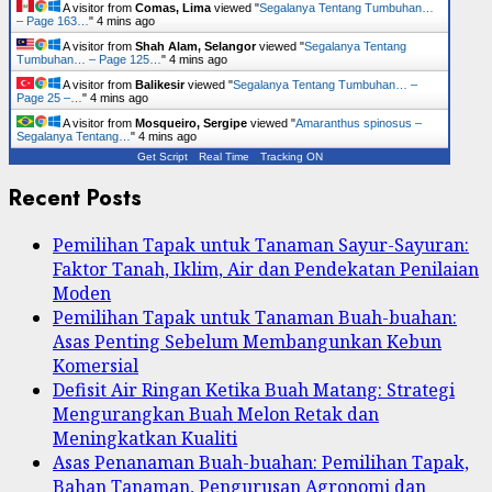
A visitor from
Comas, Lima
viewed "
Segalanya Tentang Tumbuhan…
– Page 163…
"
4 mins ago
A visitor from
Shah Alam, Selangor
viewed "
Segalanya Tentang
Tumbuhan… – Page 125…
"
4 mins ago
A visitor from
Balikesir
viewed "
Segalanya Tentang Tumbuhan… –
Page 25 –…
"
4 mins ago
A visitor from
Mosqueiro, Sergipe
viewed "
Amaranthus spinosus –
Segalanya Tentang…
"
4 mins ago
Get Script
Real Time
Tracking ON
Recent Posts
Pemilihan Tapak untuk Tanaman Sayur-Sayuran:
Faktor Tanah, Iklim, Air dan Pendekatan Penilaian
Moden
Pemilihan Tapak untuk Tanaman Buah-buahan:
Asas Penting Sebelum Membangunkan Kebun
Komersial
Defisit Air Ringan Ketika Buah Matang: Strategi
Mengurangkan Buah Melon Retak dan
Meningkatkan Kualiti
Asas Penanaman Buah-buahan: Pemilihan Tapak,
Bahan Tanaman, Pengurusan Agronomi dan