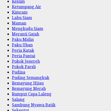
Kesum
Ketumpang Air
Kimcam
Labu Siam
Maman
Mengkudu Siam
Meranti Gajah
Paku Midin
Paku Uban
Peria Katak
Peria Pantai
Pokok Jenereh
Pokok Parsli
Pudina
Puding Semangkuk
Remayung Hijau
Remayung Merah
Rumput Capa Laleng
Salang
Sambung Nyawa Batik
Sekentut