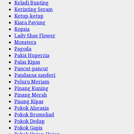
Keladi Bunting
Kerinting Seram
Ketup-ketup
Kiara Payung
Kopsia
Lady Shoe Flower
Monstera
Pagoda
Pakis Huperzia
Palas Kipas
Pancut-pancut
Pandanus sanderi
Peluru Meriam
Pinang Kuning
Pinang Merah
Pisang Kipas
Pokok Alocasia
Pokok Bromeliad
Pokok Dedap
Pokok Gapis