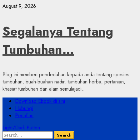
Skip
August 9, 2026
to
content
Segalanya Tentang
Tumbuhan…
Blog ini memberi pendedahan kepada anda tentang spesies
tumbuhan, buah-buahan nadir, tumbuhan herba, pertanian,
khasiat tumbuhan dan alam semulajadi..
Primary
Download Ebook di sini
Menu
Hubungi
Penafian
Light/Dark Button
Search