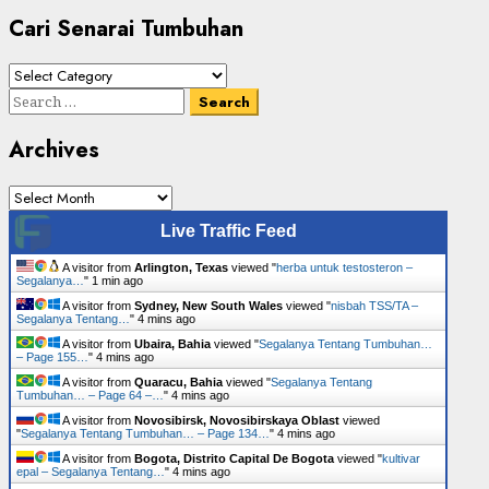
Cari Senarai Tumbuhan
Cari
Senarai
Search
Tumbuhan
for:
Archives
Archives
Live Traffic Feed
A visitor from
Arlington, Texas
viewed "
herba untuk testosteron –
Segalanya…
"
1 min ago
A visitor from
Sydney, New South Wales
viewed "
nisbah TSS/TA –
Segalanya Tentang…
"
4 mins ago
A visitor from
Ubaira, Bahia
viewed "
Segalanya Tentang Tumbuhan…
– Page 155…
"
4 mins ago
A visitor from
Quaracu, Bahia
viewed "
Segalanya Tentang
Tumbuhan… – Page 64 –…
"
4 mins ago
A visitor from
Novosibirsk, Novosibirskaya Oblast
viewed
"
Segalanya Tentang Tumbuhan… – Page 134…
"
4 mins ago
A visitor from
Bogota, Distrito Capital De Bogota
viewed "
kultivar
epal – Segalanya Tentang…
"
4 mins ago