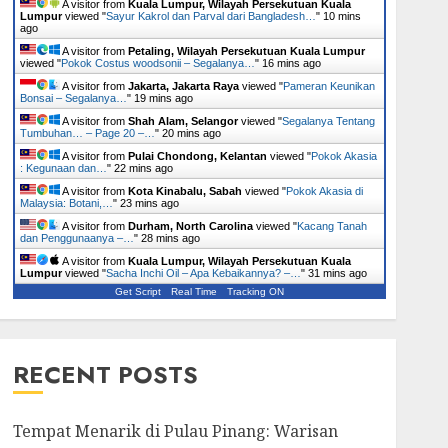
A visitor from
Kuala Lumpur, Wilayah Persekutuan Kuala
Lumpur
viewed "
Sayur Kakrol dan Parval dari Bangladesh…
"
10 mins
ago
A visitor from
Petaling, Wilayah Persekutuan Kuala Lumpur
viewed "
Pokok Costus woodsonii – Segalanya…
"
16 mins ago
A visitor from
Jakarta, Jakarta Raya
viewed "
Pameran Keunikan
Bonsai – Segalanya…
"
19 mins ago
A visitor from
Shah Alam, Selangor
viewed "
Segalanya Tentang
Tumbuhan… – Page 20 –…
"
20 mins ago
A visitor from
Pulai Chondong, Kelantan
viewed "
Pokok Akasia
: Kegunaan dan…
"
22 mins ago
A visitor from
Kota Kinabalu, Sabah
viewed "
Pokok Akasia di
Malaysia: Botani,…
"
23 mins ago
A visitor from
Durham, North Carolina
viewed "
Kacang Tanah
dan Penggunaanya –…
"
28 mins ago
A visitor from
Kuala Lumpur, Wilayah Persekutuan Kuala
Lumpur
viewed "
Sacha Inchi Oil – Apa Kebaikannya? –…
"
31 mins ago
Get Script
Real Time
Tracking ON
RECENT POSTS
Tempat Menarik di Pulau Pinang: Warisan