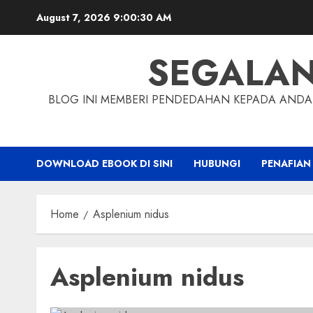
Skip
August 7, 2026
9:00:31 AM
to
content
SEGALA
BLOG INI MEMBERI PENDEDAHAN KEPADA ANDA 
DOWNLOAD EBOOK DI SINI
HUBUNGI
PENAFIAN
Home
Asplenium nidus
Asplenium nidus