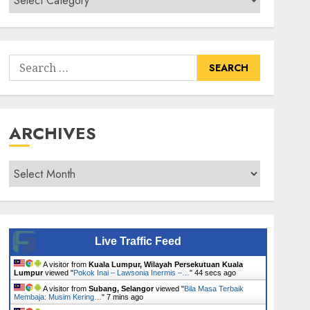
Senarai
Tumbuhan
Search
for:
ARCHIVES
Archives
Live Traffic Feed
A visitor from
Kuala Lumpur, Wilayah Persekutuan Kuala
Lumpur
viewed "
Pokok Inai – Lawsonia Inermis –…
"
44 secs ago
A visitor from
Subang, Selangor
viewed "
Bila Masa Terbaik
Membaja: Musim Kering…
"
7 mins ago