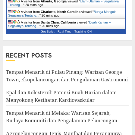
A visitor from
Atlanta, Georgia
viewed "
Ulam-Ulaman – Segalanya
Tentang…
"
20 mins ago
A visitor from
Charlotte, North Carolina
viewed "
Bunga Marigold –
Segalanya Tentang…
"
20 mins ago
A visitor from
Santa Clara, California
viewed "
Buah Kantan –
Segalanya Tentang…
"
20 mins ago
Get Script
Real Time
Tracking ON
RECENT POSTS
Tempat Menarik di Pulau Pinang: Warisan George
Town, Ekopelancongan dan Pengalaman Gastronomi
Epal dan Kolesterol: Potensi Buah Harian dalam
Menyokong Kesihatan Kardiovaskular
Tempat Menarik di Melaka: Warisan Sejarah,
Budaya Komuniti dan Pengalaman Pelancongan
Agropelancongan: Jenis, Manfaat dan Peranannya