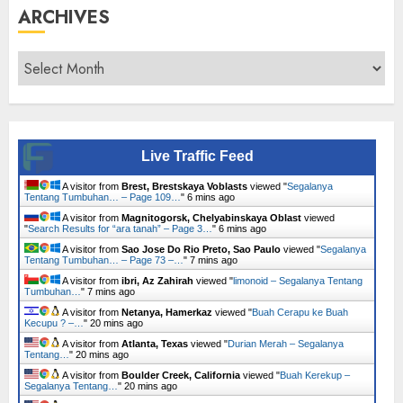
ARCHIVES
Archives
Live Traffic Feed
A visitor from
Brest, Brestskaya Voblasts
viewed "
Segalanya
Tentang Tumbuhan… – Page 109…
"
6 mins ago
A visitor from
Magnitogorsk, Chelyabinskaya Oblast
viewed
"
Search Results for “ara tanah” – Page 3…
"
6 mins ago
A visitor from
Sao Jose Do Rio Preto, Sao Paulo
viewed "
Segalanya
Tentang Tumbuhan… – Page 73 –…
"
7 mins ago
A visitor from
ibri, Az Zahirah
viewed "
limonoid – Segalanya Tentang
Tumbuhan…
"
7 mins ago
A visitor from
Netanya, Hamerkaz
viewed "
Buah Cerapu ke Buah
Kecupu ? –…
"
20 mins ago
A visitor from
Atlanta, Texas
viewed "
Durian Merah – Segalanya
Tentang…
"
20 mins ago
A visitor from
Boulder Creek, California
viewed "
Buah Kerekup –
Segalanya Tentang…
"
20 mins ago