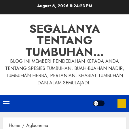
Skip
August 6, 2026
8:24:24 PM
to
content
SEGALANYA
TENTANG
TUMBUHAN…
BLOG INI MEMBERI PENDEDAHAN KEPADA ANDA
TENTANG SPESIES TUMBUHAN, BUAH-BUAHAN NADIR,
TUMBUHAN HERBA, PERTANIAN, KHASIAT TUMBUHAN
DAN ALAM SEMULAJADI..
Primary
Menu
Home
Aglaonema