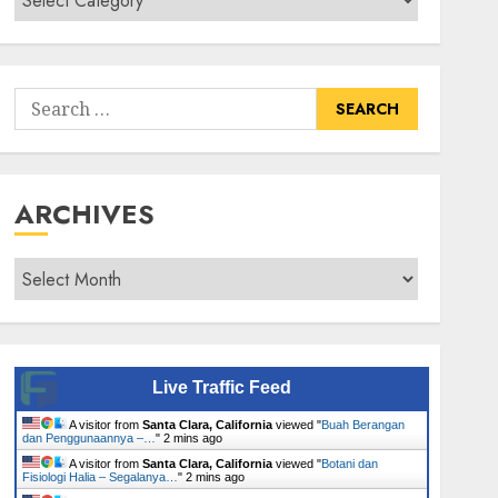
Senarai
Tumbuhan
Search
for:
ARCHIVES
Archives
Live Traffic Feed
A visitor from
Santa Clara, California
viewed "
Buah Berangan
dan Penggunaannya –…
"
2 mins ago
A visitor from
Santa Clara, California
viewed "
Botani dan
Fisiologi Halia – Segalanya…
"
2 mins ago