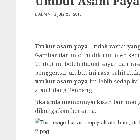
Umbut Asam Paya
ADMIN
JULY 25, 2013
Umbut asam paya
– tidak ramai yan
Gambar dan info ini dikirim oleh seo
Umbut ini boleh dibuat sayur dan ra
penggemar umbut ini rasa pahit itula
umbut asam paya
ini lebih sedap k
atau Udang Bendang.
Jika anda mempunyai kisah lain men
dikongsikan bersama.