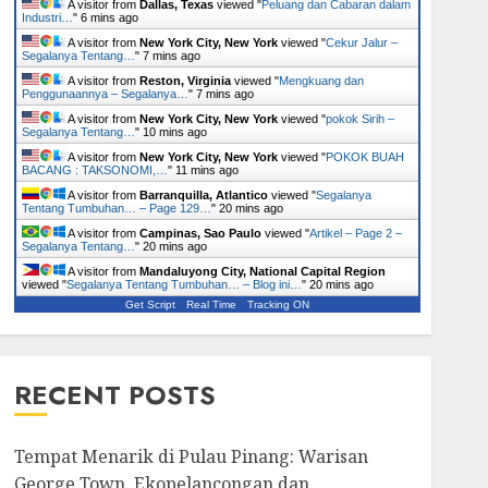
A visitor from
Dallas, Texas
viewed "
Peluang dan Cabaran dalam
Industri…
"
6 mins ago
A visitor from
New York City, New York
viewed "
Cekur Jalur –
Segalanya Tentang…
"
7 mins ago
A visitor from
Reston, Virginia
viewed "
Mengkuang dan
Penggunaannya – Segalanya…
"
7 mins ago
A visitor from
New York City, New York
viewed "
pokok Sirih –
Segalanya Tentang…
"
10 mins ago
A visitor from
New York City, New York
viewed "
POKOK BUAH
BACANG : TAKSONOMI,…
"
11 mins ago
A visitor from
Barranquilla, Atlantico
viewed "
Segalanya
Tentang Tumbuhan… – Page 129…
"
20 mins ago
A visitor from
Campinas, Sao Paulo
viewed "
Artikel – Page 2 –
Segalanya Tentang…
"
20 mins ago
A visitor from
Mandaluyong City, National Capital Region
viewed "
Segalanya Tentang Tumbuhan… – Blog ini…
"
20 mins ago
Get Script
Real Time
Tracking ON
RECENT POSTS
Tempat Menarik di Pulau Pinang: Warisan
George Town, Ekopelancongan dan