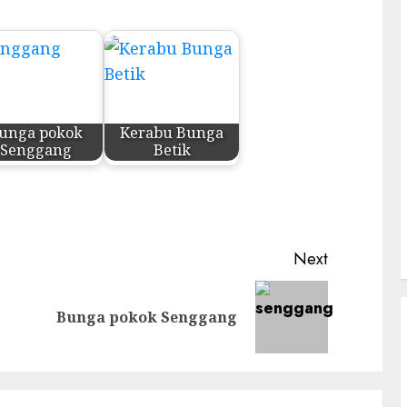
unga pokok
Kerabu Bunga
Senggang
Betik
Next
Previous
Next
Bunga pokok Senggang
post:
post: