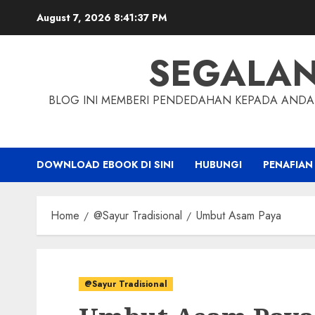
Skip
August 7, 2026
8:41:38 PM
to
content
SEGALA
BLOG INI MEMBERI PENDEDAHAN KEPADA ANDA 
DOWNLOAD EBOOK DI SINI
HUBUNGI
PENAFIAN
Home
@Sayur Tradisional
Umbut Asam Paya
@Sayur Tradisional