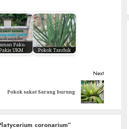
aman Paku-
Pakis UKM
Pokok Tanduk
Next
Previous
Next
Pokok sakat Sarang burung
post:
post:
latycerium coronarium
”