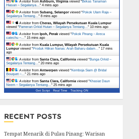
A visitor from
Ashburn, Virginia
viewed "
Bekas Tanaman
Hiasan – Segalanya…
"
4 mins ago
A visitor from
Subang, Selangor
viewed "
Pokok Ulam Raja –
Segalanya Tentang…
"
8 mins ago
A visitor from
Cheras, Wilayah Persekutuan Kuala Lumpur
viewed "
Pameran Orkid Hutan – Segalanya Tentang…
"
10 mins ago
A visitor from
Ipoh, Perak
viewed "
Pokok Pinang – Areca
catechu –…
"
15 mins ago
A visitor from
Kuala Lumpur, Wilayah Persekutuan Kuala
Lumpur
viewed "
Produk Hiliran Nanas: Arah Baharu dalam…
"
17 mins
ago
A visitor from
Santa Clara, California
viewed "
Bunga Orkid –
Segalanya Tentang…
"
20 mins ago
A visitor from
Antwerpen
viewed "
Kemboja Siam @ Bridal
Bouquet –…
"
21 mins ago
A visitor from
Santa Clara, California
viewed "
Khasiat Daun
Neem – Segalanya Tentang…
"
25 mins ago
Get Script
Real Time
Tracking ON
RECENT POSTS
Tempat Menarik di Pulau Pinang: Warisan