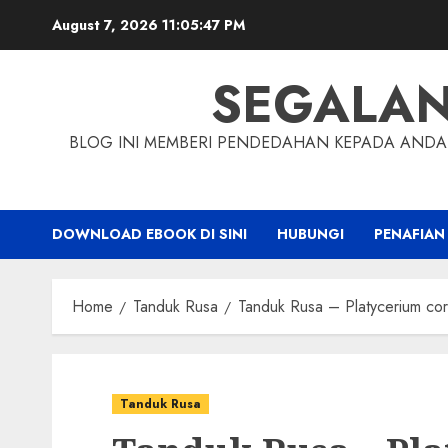
Skip
August 7, 2026
11:05:48 PM
to
content
SEGALA
BLOG INI MEMBERI PENDEDAHAN KEPADA ANDA 
DOWNLOAD EBOOK DI SINI
HUBUNGI
PENAFIAN
Home
Tanduk Rusa
Tanduk Rusa – Platycerium co
Tanduk Rusa