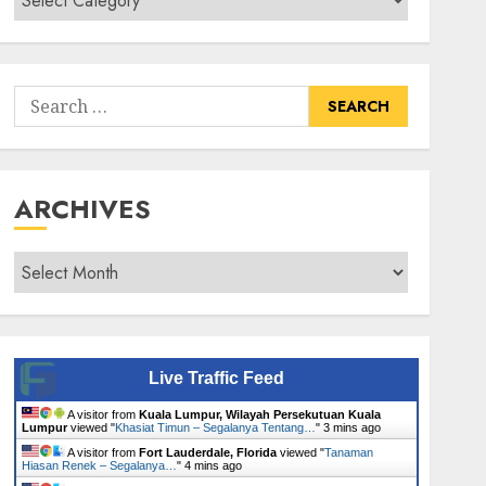
Senarai
Tumbuhan
Search
for:
ARCHIVES
Archives
Live Traffic Feed
A visitor from
Kuala Lumpur, Wilayah Persekutuan Kuala
Lumpur
viewed "
Khasiat Timun – Segalanya Tentang…
"
3 mins ago
A visitor from
Fort Lauderdale, Florida
viewed "
Tanaman
Hiasan Renek – Segalanya…
"
4 mins ago