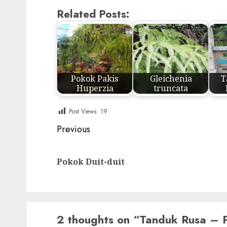
Related Posts:
Pokok Pakis
Gleichenia
T
Huperzia
truncata
Post Views:
19
Post
Previous
navigation
Pokok Duit-duit
2 thoughts on “
Tanduk Rusa – P