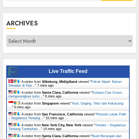
for:
ARCHIVES
Archives
Live Traffic Feed
A visitor from
Silkeborg, Midtjylland
viewed "
Pokok Nipah: Bukan
Sekadar di Tepi…
"
7 mins ago
A visitor from
Santa Clara, California
viewed "
Rumput Cow Grass :
mengurangkan suhu…
"
8 mins ago
A visitor from
Singapore
viewed "
Ikan, Daging, Telur dan Kekacang:
…
"
9 mins ago
A visitor from
San Francisco, California
viewed "
Khasiat Lobak Putih
– Segalanya Tentang…
"
10 mins ago
A visitor from
New York City, New York
viewed "
Tomato – Segalanya
Tentang Tumbuhan…
"
14 mins ago
A visitor from
Santa Clara, California
viewed "
Buah Berangan dan