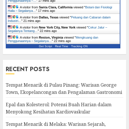
Penggunaannya –…
"
17 mins ago
A visitor from
Santa Clara, California
viewed "
Botani dan Fisiologi
Halia – Segalanya…
"
17 mins ago
A visitor from
Dallas, Texas
viewed "
Peluang dan Cabaran dalam
Industri…
"
21 mins ago
A visitor from
New York City, New York
viewed "
Cekur Jalur –
Segalanya Tentang…
"
22 mins ago
A visitor from
Reston, Virginia
viewed "
Mengkuang dan
Penggunaannya – Segalanya…
"
22 mins ago
Get Script
Real Time
Tracking ON
RECENT POSTS
Tempat Menarik di Pulau Pinang: Warisan George
Town, Ekopelancongan dan Pengalaman Gastronomi
Epal dan Kolesterol: Potensi Buah Harian dalam
Menyokong Kesihatan Kardiovaskular
Tempat Menarik di Melaka: Warisan Sejarah,