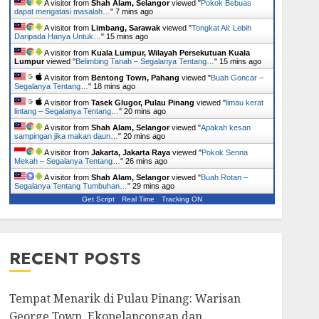
A visitor from
Shah Alam, Selangor
viewed "
Pokok Bebuas
dapat mengatasi masalah…
"
7 mins ago
A visitor from
Limbang, Sarawak
viewed "
Tongkat Ali: Lebih
Daripada Hanya Untuk…
"
15 mins ago
A visitor from
Kuala Lumpur, Wilayah Persekutuan Kuala
Lumpur
viewed "
Belimbing Tanah – Segalanya Tentang…
"
15 mins ago
A visitor from
Bentong Town, Pahang
viewed "
Buah Goncar –
Segalanya Tentang…
"
18 mins ago
A visitor from
Tasek Glugor, Pulau Pinang
viewed "
limau kerat
lintang – Segalanya Tentang…
"
20 mins ago
A visitor from
Shah Alam, Selangor
viewed "
Apakah kesan
sampingan jika makan daun…
"
20 mins ago
A visitor from
Jakarta, Jakarta Raya
viewed "
Pokok Senna
Mekah – Segalanya Tentang…
"
26 mins ago
A visitor from
Shah Alam, Selangor
viewed "
Buah Rotan –
Segalanya Tentang Tumbuhan…
"
29 mins ago
Get Script
Real Time
Tracking ON
RECENT POSTS
Tempat Menarik di Pulau Pinang: Warisan
George Town, Ekopelancongan dan