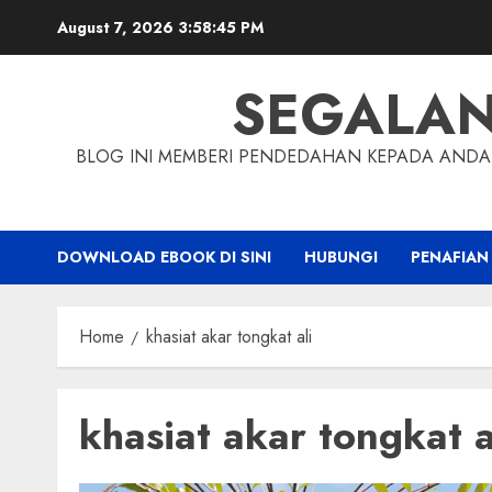
Skip
August 7, 2026
3:58:46 PM
to
content
SEGALA
BLOG INI MEMBERI PENDEDAHAN KEPADA ANDA 
DOWNLOAD EBOOK DI SINI
HUBUNGI
PENAFIAN
Home
khasiat akar tongkat ali
khasiat akar tongkat a