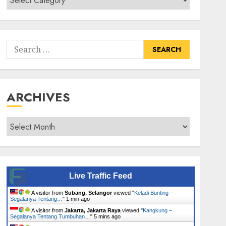
Senarai
Tumbuhan
Search
for:
ARCHIVES
Archives
Live Traffic Feed
A visitor from
Subang, Selangor
viewed "
Keladi Bunting –
Segalanya Tentang…
"
1 min ago
A visitor from
Jakarta, Jakarta Raya
viewed "
Kangkung –
Segalanya Tentang Tumbuhan…
"
5 mins ago