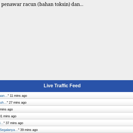
i penawar racun (bahan toksin) dan...
Live Traffic Feed
yaan…
"
11 mins ago
enuh…
"
27 mins ago
 mins ago
31 mins ago
si…
"
37 mins ago
– Segalanya…
"
39 mins ago