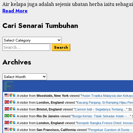
Air kelapa juga adalah sejenis ubatan herba iaitu sebaga
Read More
Cari Senarai Tumbuhan
Cari
Senarai
Search
Tumbuhan
for:
Archives
Archives
A visitor from
Woodside, New York
viewed "
Hutan Tropika Malaysia dan Keka
A visitor from
London, England
viewed "
Kacang Panjang: Si Ramping Hijau P
A visitor from
Bristol, England
viewed "
Cannon ball – Segalanya Tentang…
"
31
A visitor from
Rio De Janeiro
viewed "
Bunga Kertas: Tidak Sekadar Indah –…
"
A visitor from
London, England
viewed "
Kerepek Nangka Freeze Dried: Inova
A visitor from
San Francisco, California
viewed "
Pengeluar Gandum di Dunia 