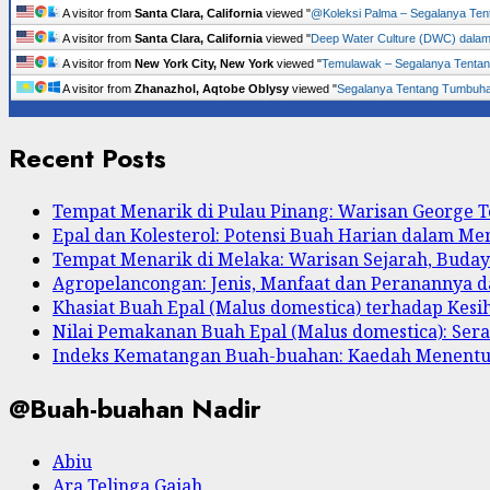
A visitor from
Santa Clara, California
viewed "
@Koleksi Palma – Segalanya Te
A visitor from
Santa Clara, California
viewed "
Deep Water Culture (DWC) dala
A visitor from
New York City, New York
viewed "
Temulawak – Segalanya Tent
A visitor from
Zhanazhol, Aqtobe Oblysy
viewed "
Segalanya Tentang Tumbu
Recent Posts
Tempat Menarik di Pulau Pinang: Warisan George
Epal dan Kolesterol: Potensi Buah Harian dalam M
Tempat Menarik di Melaka: Warisan Sejarah, Buda
Agropelancongan: Jenis, Manfaat dan Peranannya
Khasiat Buah Epal (Malus domestica) terhadap Kesi
Nilai Pemakanan Buah Epal (Malus domestica): Serat
Indeks Kematangan Buah-buahan: Kaedah Menent
@Buah-buahan Nadir
Abiu
Ara Telinga Gajah