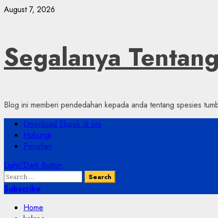
Skip
August 7, 2026
to
content
Segalanya Tenta
Blog ini memberi pendedahan kepada anda tentang spesies tumbu
Primary
Download Ebook di sini
Menu
Hubungi
Penafian
Light/Dark Button
Search
for:
Subscribe
Home