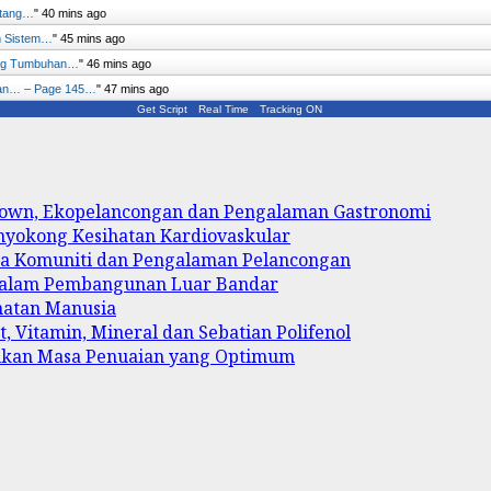
ntang…
"
40 mins ago
m Sistem…
"
45 mins ago
ang Tumbuhan…
"
46 mins ago
han… – Page 145…
"
47 mins ago
Get Script
Real Time
Tracking ON
 Town, Ekopelancongan dan Pengalaman Gastronomi
enyokong Kesihatan Kardiovaskular
ya Komuniti dan Pengalaman Pelancongan
 dalam Pembangunan Luar Bandar
hatan Manusia
, Vitamin, Mineral dan Sebatian Polifenol
ukan Masa Penuaian yang Optimum