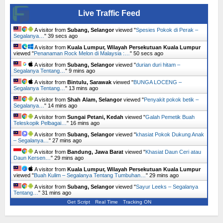
Live Traffic Feed
A visitor from
Subang, Selangor
viewed "
Spesies Pokok di Perak –
Segalanya…
"
40 secs ago
A visitor from
Kuala Lumpur, Wilayah Persekutuan Kuala Lumpur
viewed "
Penanaman Rock Melon di Malaysia :…
"
51 secs ago
A visitor from
Subang, Selangor
viewed "
durian duri hitam –
Segalanya Tentang…
"
9 mins ago
A visitor from
Bintulu, Sarawak
viewed "
BUNGA LOCENG –
Segalanya Tentang…
"
13 mins ago
A visitor from
Shah Alam, Selangor
viewed "
Penyakit pokok betik –
Segalanya…
"
14 mins ago
A visitor from
Sungai Petani, Kedah
viewed "
Galah Pemetik Buah
Teleskopik Pelbagai…
"
16 mins ago
A visitor from
Subang, Selangor
viewed "
khasiat Pokok Dukung Anak
– Segalanya…
"
27 mins ago
A visitor from
Bandung, Jawa Barat
viewed "
Khasiat Daun Ceri atau
Daun Kersen…
"
29 mins ago
A visitor from
Kuala Lumpur, Wilayah Persekutuan Kuala Lumpur
viewed "
Buah Kulim – Segalanya Tentang Tumbuhan…
"
29 mins ago
A visitor from
Subang, Selangor
viewed "
Sayur Leeks – Segalanya
Tentang…
"
31 mins ago
Get Script
Real Time
Tracking ON