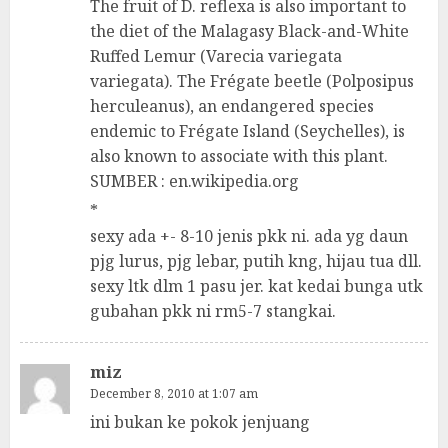
The fruit of D. reflexa is also important to
the diet of the Malagasy Black-and-White
Ruffed Lemur (Varecia variegata
variegata). The Frégate beetle (Polposipus
herculeanus), an endangered species
endemic to Frégate Island (Seychelles), is
also known to associate with this plant.
SUMBER : en.wikipedia.org
*
sexy ada +- 8-10 jenis pkk ni. ada yg daun
pjg lurus, pjg lebar, putih kng, hijau tua dll.
sexy ltk dlm 1 pasu jer. kat kedai bunga utk
gubahan pkk ni rm5-7 stangkai.
miz
December 8, 2010 at 1:07 am
ini bukan ke pokok jenjuang