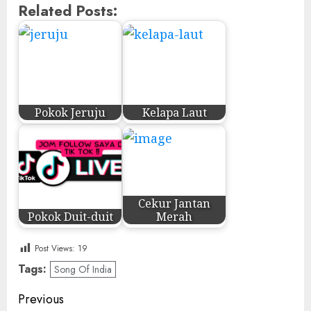
Related Posts:
Pokok Jeruju
Kelapa Laut
Cekur Jantan
Pokok Duit-duit
Merah
Post Views:
19
Tags:
Song Of India
Post
Previous