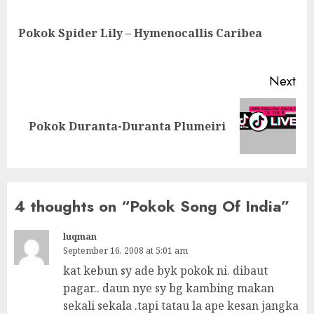
navigation
Pre
Pokok Spider Lily – Hymenocallis Caribea
pos
Next
Next
Pokok Duranta-Duranta Plumeiri
post:
4 thoughts on “
Pokok Song Of India
”
luqman
September 16, 2008 at 5:01 am
kat kebun sy ade byk pokok ni. dibaut
pagar.. daun nye sy bg kambing makan
sekali sekala .tapi tatau la ape kesan jangka