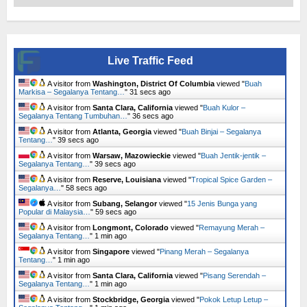
Live Traffic Feed
A visitor from
Washington, District Of Columbia
viewed "
Buah
Markisa – Segalanya Tentang…
"
32 secs ago
A visitor from
Santa Clara, California
viewed "
Buah Kulor –
Segalanya Tentang Tumbuhan…
"
37 secs ago
A visitor from
Atlanta, Georgia
viewed "
Buah Binjai – Segalanya
Tentang…
"
40 secs ago
A visitor from
Warsaw, Mazowieckie
viewed "
Buah Jentik-jentik –
Segalanya Tentang…
"
40 secs ago
A visitor from
Reserve, Louisiana
viewed "
Tropical Spice Garden –
Segalanya…
"
59 secs ago
A visitor from
Subang, Selangor
viewed "
15 Jenis Bunga yang
Popular di Malaysia…
"
1 min ago
A visitor from
Longmont, Colorado
viewed "
Remayung Merah –
Segalanya Tentang…
"
1 min ago
A visitor from
Singapore
viewed "
Pinang Merah – Segalanya
Tentang…
"
1 min ago
A visitor from
Santa Clara, California
viewed "
Pisang Serendah –
Segalanya Tentang…
"
1 min ago
A visitor from
Stockbridge, Georgia
viewed "
Pokok Letup Letup –