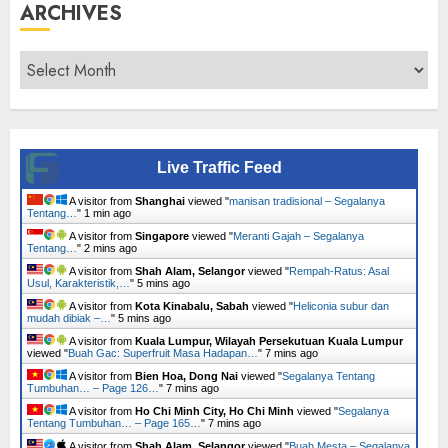
ARCHIVES
Archives
Live Traffic Feed
A visitor from
Shanghai
viewed "
manisan tradisional – Segalanya
Tentang…
"
1 min ago
A visitor from
Singapore
viewed "
Meranti Gajah – Segalanya
Tentang…
"
2 mins ago
A visitor from
Shah Alam, Selangor
viewed "
Rempah-Ratus: Asal
Usul, Karakteristik,…
"
5 mins ago
A visitor from
Kota Kinabalu, Sabah
viewed "
Heliconia subur dan
mudah dibiak –…
"
5 mins ago
A visitor from
Kuala Lumpur, Wilayah Persekutuan Kuala Lumpur
viewed "
Buah Gac: Superfruit Masa Hadapan…
"
7 mins ago
A visitor from
Bien Hoa, Dong Nai
viewed "
Segalanya Tentang
Tumbuhan… – Page 126…
"
7 mins ago
A visitor from
Ho Chi Minh City, Ho Chi Minh
viewed "
Segalanya
Tentang Tumbuhan… – Page 165…
"
7 mins ago
A visitor from
Shah Alam, Selangor
viewed "
Buah Mesta – Segalanya