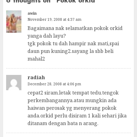
6 thoughts on “
Pokok orkid
”
awin
November 19, 2008 at 4:37 am
Bagaimana nak selamatkan pokok orkid
yanga dah layu?
tgk pokok tu dah hampir nak mati,spai
daun pun kuning2.sayang la sbb beli
mahal2
radiah
December 28, 2008 at 4:06 pm
cepat2 siram.letak tempat tedu.tengok
perkembangannya.atau mungkin ada
haiwan perosak yg menyerang pokok
anda.orkid perlu disiram 1 kali sehari jika
ditanam dengan bata n arang.