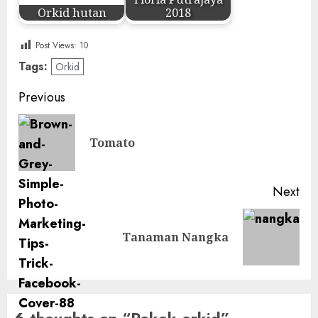
Orkid hutan
2018
Post Views:
10
Tags:
Orkid
Post
Previous
navigation
Pre
Tomato
pos
Next
Next
Tanaman Nangka
post: