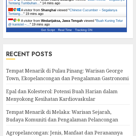
Tentang Tumbuhan…
"
14 mins ago
A visitor from
Shanghai
viewed "
Chinese Cucumber – Segalanya
Tentang…
"
19 mins ago
A visitor from
Wedarijaksa, Jawa Tengah
viewed "
Buah Kuning Telur
@ kanistel –…
"
19 mins ago
Get Script
Real Time
Tracking ON
RECENT POSTS
Tempat Menarik di Pulau Pinang: Warisan George
Town, Ekopelancongan dan Pengalaman Gastronomi
Epal dan Kolesterol: Potensi Buah Harian dalam
Menyokong Kesihatan Kardiovaskular
Tempat Menarik di Melaka: Warisan Sejarah,
Budaya Komuniti dan Pengalaman Pelancongan
Agropelancongan: Jenis, Manfaat dan Peranannya