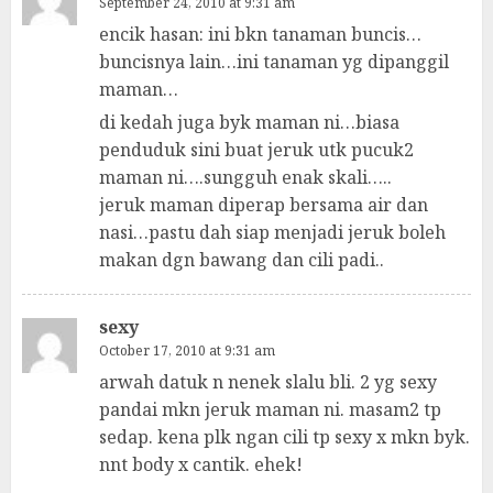
September 24, 2010 at 9:31 am
encik hasan: ini bkn tanaman buncis…
buncisnya lain…ini tanaman yg dipanggil
maman…
di kedah juga byk maman ni…biasa
penduduk sini buat jeruk utk pucuk2
maman ni….sungguh enak skali…..
jeruk maman diperap bersama air dan
nasi…pastu dah siap menjadi jeruk boleh
makan dgn bawang dan cili padi..
sexy
October 17, 2010 at 9:31 am
arwah datuk n nenek slalu bli. 2 yg sexy
pandai mkn jeruk maman ni. masam2 tp
sedap. kena plk ngan cili tp sexy x mkn byk.
nnt body x cantik. ehek!