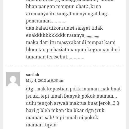
bhan pangan maupun obat2 ,krna
aromanya itu sangat menyengat bagi
penciuman………..
dan kalau dikonsumsi sangat tidak
enakkkkkkkkkkk rasanya,,,,,,,,,,,,,
maka dari itu masyrakat di tempat kami
blom tau pa hasiat maupun kegunaan dari
tanaman tertsebut………….
saedah
May 4, 2012 at 6:58 am
dtg…nak kepastian pokk maman..nak buat
jeruk..tepi umah banyak pokok maman…
dulu tengoh arwah maktua buat jerok..2 3
hari g bleh mkan ikn bkar dgn jruk
maman..sah! tepi umah ni pokok
maman..tqvm