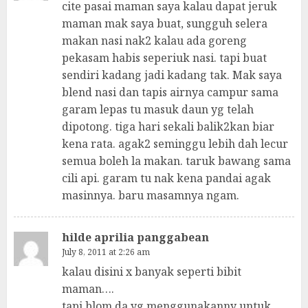
cite pasai maman saya kalau dapat jeruk
maman mak saya buat, sungguh selera
makan nasi nak2 kalau ada goreng
pekasam habis seperiuk nasi. tapi buat
sendiri kadang jadi kadang tak. Mak saya
blend nasi dan tapis airnya campur sama
garam lepas tu masuk daun yg telah
dipotong. tiga hari sekali balik2kan biar
kena rata. agak2 seminggu lebih dah lecur
semua boleh la makan. taruk bawang sama
cili api. garam tu nak kena pandai agak
masinnya. baru masamnya ngam.
hilde aprilia panggabean
July 8, 2011 at 2:26 am
kalau disini x banyak seperti bibit
maman….
tapi blom da yg menggunakanny untuk