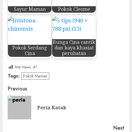
Sayur Maman
Pokok Cleome
Bunga Cina cantik
Pokok Serdang
dan kaya khasiat
Cina
perubatan
Post Views:
47
Tags:
Pokok Maman
Post
Previous
navigation
Pre
Peria Katak
pos
Next