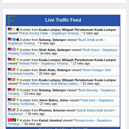
Live Traffic Feed
A visitor from
Kuala Lumpur, Wilayah Persekutuan Kuala Lumpur
viewed "
Pokok Kucing Galak – Segalanya Tentang…
"
2 mins ago
A visitor from
Subang, Selangor
viewed "
Buah Jentik-jentik –
Segalanya Tentang…
"
6 mins ago
A visitor from
Shah Alam, Selangor
viewed "
Buah Kasai – Segalanya
Tentang Tumbuhan…
"
16 mins ago
A visitor from
Kuala Lumpur, Wilayah Persekutuan Kuala Lumpur
viewed "
Melada Pahit – Segalanya Tentang…
"
17 mins ago
A visitor from
Shah Alam, Selangor
viewed "
Asam Gelugur: Dari
Etnobotani kepada…
"
20 mins ago
A visitor from
Kuala Lumpur, Wilayah Persekutuan Kuala Lumpur
viewed "
Produk Hiliran Nanas: Arah Baharu dalam…
"
21 mins ago
A visitor from
Subang, Selangor
viewed "
Buah Bacang – Segalanya
Tentang…
"
23 mins ago
A visitor from
Johor Bahru, Johor
viewed "
Halia bara – Segalanya
Tentang Tumbuhan…
"
27 mins ago
A visitor from
Phoenix, Arizona
viewed "
pokok bidara tidak berduri –
Segalanya…
"
28 mins ago
A visitor from
Kartal, Istanbul
viewed "
Rumput kuda – Segalanya
Tentang…
"
30 mins ago