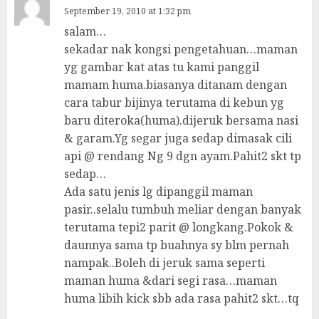
September 19, 2010 at 1:32 pm
salam…
sekadar nak kongsi pengetahuan…maman
yg gambar kat atas tu kami panggil
mamam huma.biasanya ditanam dengan
cara tabur bijinya terutama di kebun yg
baru diteroka(huma).dijeruk bersama nasi
& garam.Yg segar juga sedap dimasak cili
api @ rendang Ng 9 dgn ayam.Pahit2 skt tp
sedap…
Ada satu jenis lg dipanggil maman
pasir..selalu tumbuh meliar dengan banyak
terutama tepi2 parit @ longkang.Pokok &
daunnya sama tp buahnya sy blm pernah
nampak..Boleh di jeruk sama seperti
maman huma &dari segi rasa…maman
huma libih kick sbb ada rasa pahit2 skt…tq