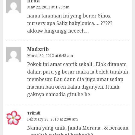
firda
May 22, 2011 at 1:23 pm
nama tanaman ini yang bener Sinox
nursery apa Salix babylonica…..?????
akkuw bingungg neeech…
Madzrib
March 30, 2012 at 6:48 am
Pokok ini amat cantik sekali . Elok ditanam
dalam pasu yg besar maka ia boleh tumbuh
membesar. Bau daun dia juga amat sedap
macam bau oren kalau diganyeh. Itulah
gaknya namadia gitu.he he
Triindi
February 28, 2013 at 2:00 am
Nama yang unik, Janda Merana.. & beracun