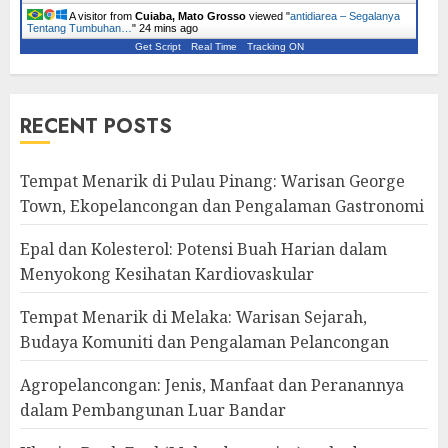
A visitor from
Cuiaba, Mato Grosso
viewed "
antidiarea – Segalanya
Tentang Tumbuhan…
"
24 mins ago
Get Script
Real Time
Tracking ON
RECENT POSTS
Tempat Menarik di Pulau Pinang: Warisan George
Town, Ekopelancongan dan Pengalaman Gastronomi
Epal dan Kolesterol: Potensi Buah Harian dalam
Menyokong Kesihatan Kardiovaskular
Tempat Menarik di Melaka: Warisan Sejarah,
Budaya Komuniti dan Pengalaman Pelancongan
Agropelancongan: Jenis, Manfaat dan Peranannya
dalam Pembangunan Luar Bandar