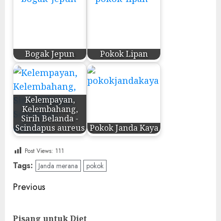
Bogak Jepun
Pokok Lipan
Kelempayan,
Kelembahang,
Sirih Belanda -
Scindapus aureus
Pokok Janda Kaya
Post Views:
111
Tags:
Janda merana
pokok
Post
Previous
navigation
Pre
Pisang untuk Diet