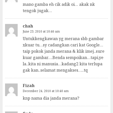
mano gamba eh cik adik oi… akak nk
tengok jugak…
chah
June 23, 2010 at 10:46 am
Untukkengkawan yg merana sbb gambar
xkuar tu…sy cadangkan cari kat Google…
taip pokok janda merana & klik imej..sure
kuar gambar….Benda sempoikan…tapi,ye
la..kita ni manusia…kadang2 kita terlupa
gak kan..selamat mengakses…..tq
Fizah
December 24, 2010 at 10:40 am
knp nama dia janda merana?