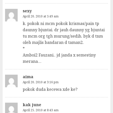
sexy
April 20, 2010 at 5:49 am
k. pokok ni mcm pokok krismas/pain tp
daunny bjuntai. dr jauh daunny yg bjuntai
tu mcm org tgh murung/sedih. byk d tnm
oleh majlis bandaran d taman2.
*
Amboi2 Fauzani.. jd janda x semestiny
merana…
aima
April 20, 2010 at 3:16 pm
pokok duda kecewa xde ke?
kak june
April 25, 2010 at 8:43 am