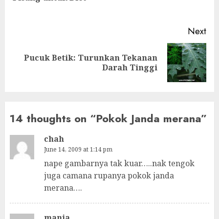
pos
Next
Pucuk Betik: Turunkan Tekanan
Next
Darah Tinggi
post:
14 thoughts on “
Pokok Janda merana
”
chah
June 14, 2009 at 1:14 pm
nape gambarnya tak kuar…..nak tengok
juga camana rupanya pokok janda
merana….
manja