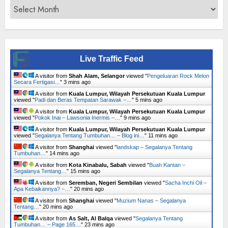
Archives
Live Traffic Feed
A visitor from
Shah Alam, Selangor
viewed "
Pengeluaran Rock Melon
Secara Fertigasi…
"
3 mins ago
A visitor from
Kuala Lumpur, Wilayah Persekutuan Kuala Lumpur
viewed "
Padi dan Beras Tempatan Sarawak –…
"
5 mins ago
A visitor from
Kuala Lumpur, Wilayah Persekutuan Kuala Lumpur
viewed "
Pokok Inai – Lawsonia Inermis –…
"
9 mins ago
A visitor from
Kuala Lumpur, Wilayah Persekutuan Kuala Lumpur
viewed "
Segalanya Tentang Tumbuhan… – Blog ini…
"
11 mins ago
A visitor from
Shanghai
viewed "
landskap – Segalanya Tentang
Tumbuhan…
"
14 mins ago
A visitor from
Kota Kinabalu, Sabah
viewed "
Buah Kantan –
Segalanya Tentang…
"
15 mins ago
A visitor from
Seremban, Negeri Sembilan
viewed "
Sacha Inchi Oil –
Apa Kebaikannya? –…
"
20 mins ago
A visitor from
Shanghai
viewed "
Muzium Nanas – Segalanya
Tentang…
"
20 mins ago
A visitor from
As Salt, Al Balqa
viewed "
Segalanya Tentang
Tumbuhan… – Page 165…
"
23 mins ago