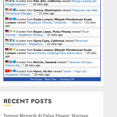
A visitor from
Palo Alto, California
viewed "
Bunga Lawang dan
Penggunaannya –…
"
20 mins ago
A visitor from
Quincy, Washington
viewed "
Kegunaan dan Nilai
Pemakanan Manggis –…
"
21 mins ago
A visitor from
Kuala Lumpur, Wilayah Persekutuan Kuala
Lumpur
viewed "
Segalanya Tentang Tumbuhan… – Blog ini…
"
21 mins
ago
A visitor from
Bayan Lepas, Pulau Pinang
viewed "
Buah
Dokong – Segalanya Tentang…
"
21 mins ago
A visitor from
Santa Clara, California
viewed "
Bendi dan
Penggunaannya – Segalanya…
"
22 mins ago
A visitor from
Kuala Lumpur, Wilayah Persekutuan Kuala
Lumpur
viewed "
Apakah kesan sampingan jika makan daun…
"
25 mins
ago
A visitor from
Bintulu, Sarawak
viewed "
Tanaman Ubi Kayu:
Potensi dan…
"
28 mins ago
A visitor from
Hanoi, Ha Noi
viewed "
admin – Page 162 –
Segalanya Tentang…
"
29 mins ago
Get Script
Real Time
Tracking ON
RECENT POSTS
Tempat Menarik di Pulau Pinang: Warisan