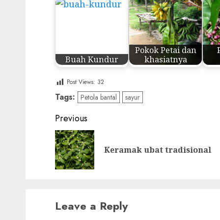
Pokok Petai dan
Buah Kundur
khasiatnya
Post Views:
32
Tags:
Petola bantal
sayur
Post
Previous
navigation
Keramak ubat tradisional
Leave a Reply