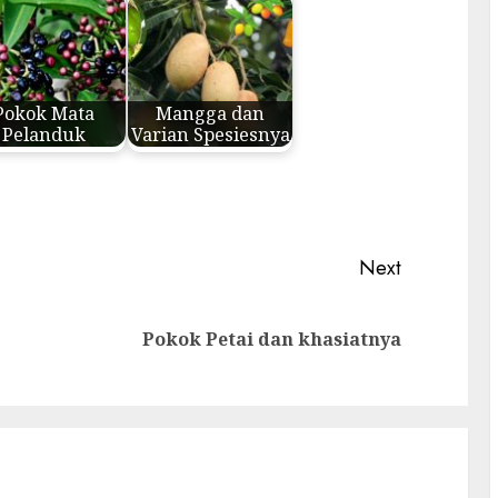
Pokok Mata
Mangga dan
Pelanduk
Varian Spesiesnya
Next
Previous
Next
Pokok Petai dan khasiatnya
post:
post: