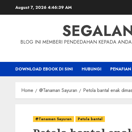
Skip
August 7, 2026
4:46:40 AM
to
content
SEGALA
BLOG INI MEMBERI PENDEDAHAN KEPADA ANDA 
DOWNLOAD EBOOK DI SINI
HUBUNGI
PENAFIAN
Home
@Tanaman Sayuran
Petola bantal enak dima
@Tanaman Sayuran
Petola bantal