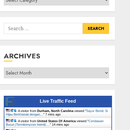
Senarai
Tumbuhan
Search
for:
ARCHIVES
Archives
Live Traffic Feed
A visitor from
Durham, North Carolina
viewed "
Sayur Bendi: Si
Hijau Berkhasiat dengan…
"
7 mins ago
A visitor from
United States Of America
viewed "
Cendawan
Busut (Termitomyces heimii):…
"
14 mins ago