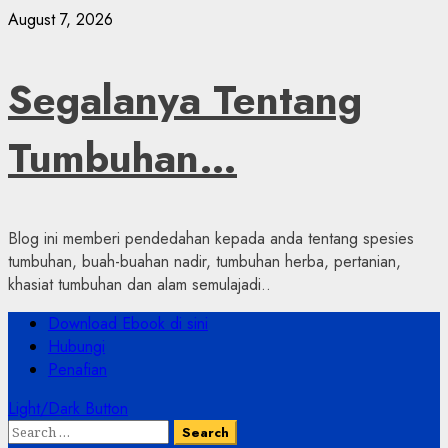
Skip
August 7, 2026
to
content
Segalanya Tentang
Tumbuhan…
Blog ini memberi pendedahan kepada anda tentang spesies
tumbuhan, buah-buahan nadir, tumbuhan herba, pertanian,
khasiat tumbuhan dan alam semulajadi..
Primary
Download Ebook di sini
Menu
Hubungi
Penafian
Light/Dark Button
Search