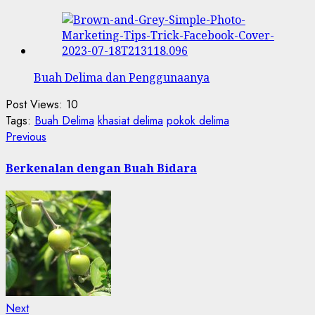
Buah Delima dan Penggunaanya
Post Views:
10
Tags:
Buah Delima
khasiat delima
pokok delima
Post
Previous
Previous
post:
navigation
Berkenalan dengan Buah Bidara
Next
Next