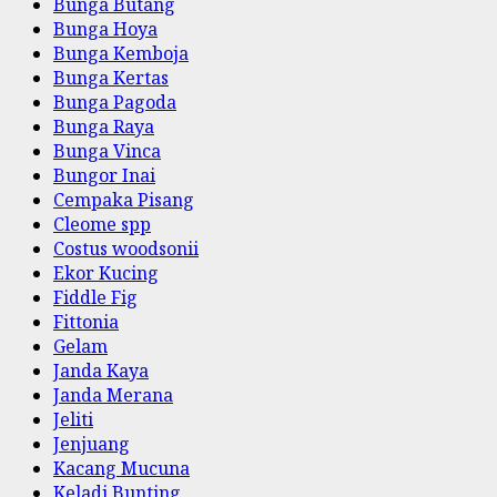
Bunga Butang
Bunga Hoya
Bunga Kemboja
Bunga Kertas
Bunga Pagoda
Bunga Raya
Bunga Vinca
Bungor Inai
Cempaka Pisang
Cleome spp
Costus woodsonii
Ekor Kucing
Fiddle Fig
Fittonia
Gelam
Janda Kaya
Janda Merana
Jeliti
Jenjuang
Kacang Mucuna
Keladi Bunting