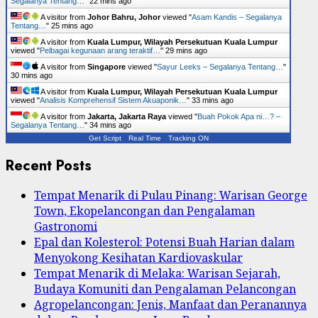
Segalanya Tentang…
"
22 mins ago
A visitor from
Johor Bahru, Johor
viewed "
Asam Kandis – Segalanya
Tentang…
"
25 mins ago
A visitor from
Kuala Lumpur, Wilayah Persekutuan Kuala Lumpur
viewed "
Pelbagai kegunaan arang teraktif…
"
29 mins ago
A visitor from
Singapore
viewed "
Sayur Leeks – Segalanya Tentang…
"
30 mins ago
A visitor from
Kuala Lumpur, Wilayah Persekutuan Kuala Lumpur
viewed "
Analisis Komprehensif Sistem Akuaponik…
"
33 mins ago
A visitor from
Jakarta, Jakarta Raya
viewed "
Buah Pokok Apa ni…? –
Segalanya Tentang…
"
34 mins ago
Get Script
Real Time
Tracking ON
Recent Posts
Tempat Menarik di Pulau Pinang: Warisan George
Town, Ekopelancongan dan Pengalaman
Gastronomi
Epal dan Kolesterol: Potensi Buah Harian dalam
Menyokong Kesihatan Kardiovaskular
Tempat Menarik di Melaka: Warisan Sejarah,
Budaya Komuniti dan Pengalaman Pelancongan
Agropelancongan: Jenis, Manfaat dan Peranannya