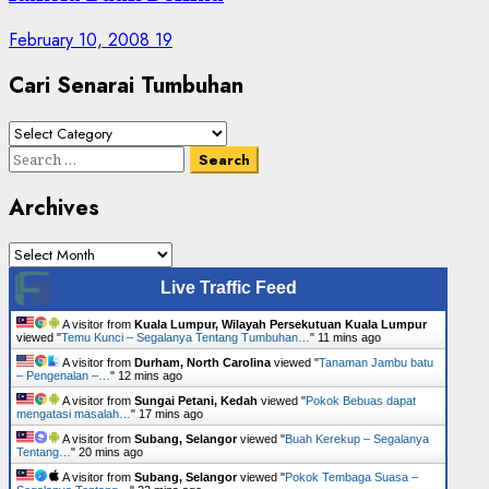
February 10, 2008
19
Cari Senarai Tumbuhan
Cari
Senarai
Search
Tumbuhan
for:
Archives
Archives
Live Traffic Feed
A visitor from
Kuala Lumpur, Wilayah Persekutuan Kuala Lumpur
viewed "
Temu Kunci – Segalanya Tentang Tumbuhan…
"
11 mins ago
A visitor from
Durham, North Carolina
viewed "
Tanaman Jambu batu
– Pengenalan –…
"
12 mins ago
A visitor from
Sungai Petani, Kedah
viewed "
Pokok Bebuas dapat
mengatasi masalah…
"
17 mins ago
A visitor from
Subang, Selangor
viewed "
Buah Kerekup – Segalanya
Tentang…
"
20 mins ago
A visitor from
Subang, Selangor
viewed "
Pokok Tembaga Suasa –