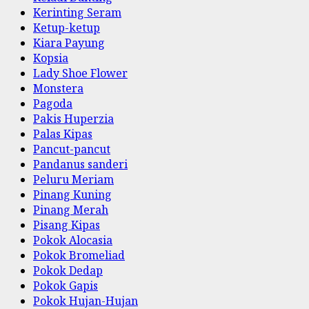
Kerinting Seram
Ketup-ketup
Kiara Payung
Kopsia
Lady Shoe Flower
Monstera
Pagoda
Pakis Huperzia
Palas Kipas
Pancut-pancut
Pandanus sanderi
Peluru Meriam
Pinang Kuning
Pinang Merah
Pisang Kipas
Pokok Alocasia
Pokok Bromeliad
Pokok Dedap
Pokok Gapis
Pokok Hujan-Hujan