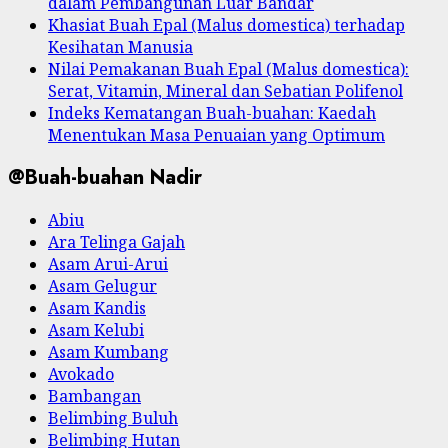
dalam Pembangunan Luar Bandar
Khasiat Buah Epal (Malus domestica) terhadap
Kesihatan Manusia
Nilai Pemakanan Buah Epal (Malus domestica):
Serat, Vitamin, Mineral dan Sebatian Polifenol
Indeks Kematangan Buah-buahan: Kaedah
Menentukan Masa Penuaian yang Optimum
@Buah-buahan Nadir
Abiu
Ara Telinga Gajah
Asam Arui-Arui
Asam Gelugur
Asam Kandis
Asam Kelubi
Asam Kumbang
Avokado
Bambangan
Belimbing Buluh
Belimbing Hutan