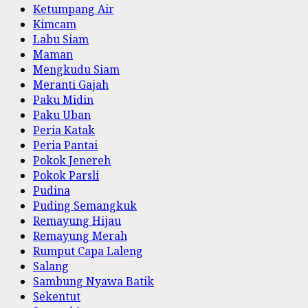
Ketumpang Air
Kimcam
Labu Siam
Maman
Mengkudu Siam
Meranti Gajah
Paku Midin
Paku Uban
Peria Katak
Peria Pantai
Pokok Jenereh
Pokok Parsli
Pudina
Puding Semangkuk
Remayung Hijau
Remayung Merah
Rumput Capa Laleng
Salang
Sambung Nyawa Batik
Sekentut