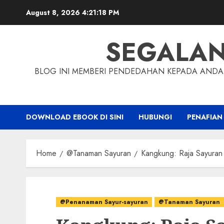
Skip
August 8, 2026
4:21:19 PM
to
content
SEGALA
BLOG INI MEMBERI PENDEDAHAN KEPADA ANDA 
DOWNLOAD EBOOK DI SINI
HUBUNGI
PENAFIAN
Home
@Tanaman Sayuran
Kangkung: Raja Sayuran 
@Penanaman Sayur-sayuran
@Tanaman Sayuran