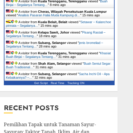
A visitor from
Kuala Terengganu, Terengganu
viewed "
Buah
Binjai – Segalanya Tentang…
"
8 mins ago
A visitor from
Cheras, Wilayah Persekutuan Kuala Lumpur
viewed "
Analisis Pasaran Halia Muda Kampung di…
"
15 mins ago
A visitor from
Kuala Belait, Belait
viewed "
Setawar – Kalanchoe
pinnata – Segalanya…
"
15 mins ago
A visitor from
Kelapa Sawit, Johor
viewed "
Pisang Rastali –
Segalanya Tentang…
"
18 mins ago
A visitor from
Subang, Selangor
viewed "
jenis bromeliad –
Segalanya Tentang…
"
28 mins ago
A visitor from
Kuala Terengganu, Terengganu
viewed "
Khasiat
Buah Binjai – Segalanya Tentang…
"
31 mins ago
A visitor from
Shah Alam, Selangor
viewed "
Buah Sentul Segar:
Buah Tradisional…
"
31 mins ago
A visitor from
Subang, Selangor
viewed "
Sacha Inchi Oil – Apa
Kebaikannya? –…
"
32 mins ago
Get Script
Real Time
Tracking ON
RECENT POSTS
Pemilihan Tapak untuk Tanaman Sayur-
Sayuran: Faktor Tanah, Iklim, Air dan