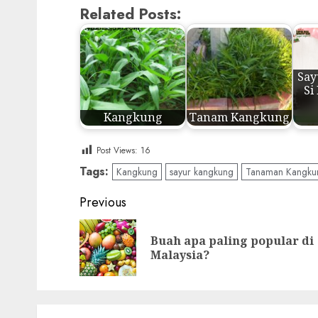
Related Posts:
Say
Si
Kangkung
Tanam Kangkung
Post Views:
16
Tags:
Kangkung
sayur kangkung
Tanaman Kangku
Post
Previous
navigation
Buah apa paling popular di
Malaysia?