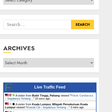
Senarai
Tumbuhan
Search
for:
ARCHIVES
Archives
Live Traffic Feed
A visitor from
Bukit Tinggi, Pahang
viewed "
Pokok Gandarusa
– Segalanya Tentang…
"
16 secs ago
A visitor from
Kuala Lumpur, Wilayah Persekutuan Kuala
Lumpur
viewed "
Khasiat Cili – Segalanya Tentang…
"
3 mins ago