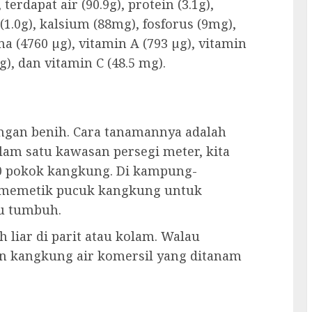
erdapat air (90.9g), protein (3.1g),
 (1.0g), kalsium (88mg), fosforus (9mg),
a (4760 µg), vitamin A (793 µg), vitamin
mg), dan vitamin C (48.5 mg).
ngan benih. Cara tanamannya adalah
lam satu kawasan persegi meter, kita
0 pokok kangkung. Di kampung-
 memetik pucuk kangkung untuk
u tumbuh.
 liar di parit atau kolam. Walau
n kangkung air komersil yang ditanam