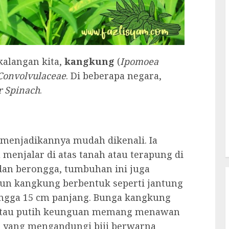
kalangan kita,
kangkung
(
Ipomoea
Convolvulaceae
. Di beberapa negara,
r Spinach
.
 menjadikannya mudah dikenali. Ia
enjalar di atas tanah atau terapung di
 dan berongga, tumbuhan ini juga
aun kangkung berbentuk seperti jantung
hingga 15 cm panjang. Bunga kangkung
 atau putih keunguan memang menawan
l yang mengandungi biji berwarna