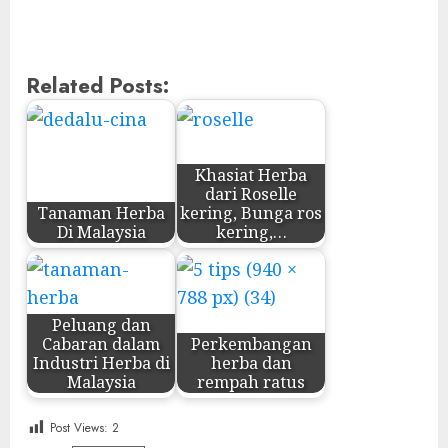
Related Posts:
Khasiat Herba
dari Roselle
Tanaman Herba
kering, Bunga ros
Di Malaysia
kering,…
Peluang dan
Cabaran dalam
Perkembangan
Industri Herba di
herba dan
Malaysia
rempah ratus
Post Views:
2