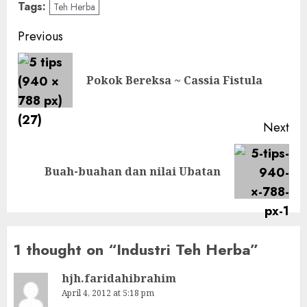
Tags:
Teh Herba
Post
Previous
navigation
Pre
Pokok Bereksa ~ Cassia Fistula
pos
Next
Next
Buah-buahan dan nilai Ubatan
post:
1 thought on “
Industri Teh Herba
”
hjh.faridahibrahim
April 4, 2012 at 5:18 pm