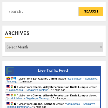
Search
for:
ARCHIVES
Archives
Live Traffic Feed
A visitor from
San Gabriel, Carchi
viewed "
transkriptom – Segalanya
Tentang…
"
1 min ago
A visitor from
Cheras, Wilayah Persekutuan Kuala Lumpur
viewed
"
Pokok Asoka – Segalanya Tentang…
"
2 mins ago
A visitor from
Cheras, Wilayah Persekutuan Kuala Lumpur
viewed
"
produk hiliran – Segalanya Tentang…
"
3 mins ago
A visitor from
Subang, Selangor
viewed "
Asam Katok – Segalanya
Tentang Tumbuhan…
"
6 mins ago