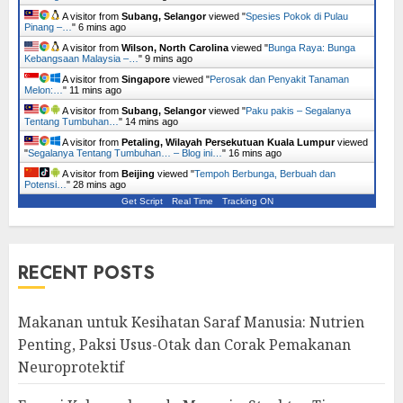
A visitor from
Subang, Selangor
viewed "
Spesies Pokok di Pulau
Pinang –…
"
6 mins ago
A visitor from
Wilson, North Carolina
viewed "
Bunga Raya: Bunga
Kebangsaan Malaysia –…
"
9 mins ago
A visitor from
Singapore
viewed "
Perosak dan Penyakit Tanaman
Melon:…
"
11 mins ago
A visitor from
Subang, Selangor
viewed "
Paku pakis – Segalanya
Tentang Tumbuhan…
"
14 mins ago
A visitor from
Petaling, Wilayah Persekutuan Kuala Lumpur
viewed
"
Segalanya Tentang Tumbuhan… – Blog ini…
"
16 mins ago
A visitor from
Beijing
viewed "
Tempoh Berbunga, Berbuah dan
Potensi…
"
28 mins ago
Get Script
Real Time
Tracking ON
RECENT POSTS
Makanan untuk Kesihatan Saraf Manusia: Nutrien
Penting, Paksi Usus-Otak dan Corak Pemakanan
Neuroprotektif