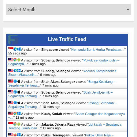
Archives
Live Traffic Feed
A visitor from
Singapore
viewed "
Hempedu Bumi: Herba Perubatan…
"
56 secs ago
A visitor from
Subang, Selangor
viewed "
Pokok senduduk putih –
Segalanya…
"
2 mins ago
A visitor from
Subang, Selangor
viewed "
Analisis Komprehensif
Sistem Akuaponik…
"
6 mins ago
A visitor from
Shah Alam, Selangor
viewed "
Bunga Kesidang –
Segalanya Tentang…
"
7 mins ago
A visitor from
Subang, Selangor
viewed "
Buah Jentik-jentik –
Segalanya Tentang…
"
7 mins ago
A visitor from
Shah Alam, Selangor
viewed "
Pisang Serendah –
Segalanya Tentang…
"
10 mins ago
A visitor from
Kuah, Kedah
viewed "
Asam Gelugur dan Kegunaannya
–…
"
12 mins ago
A visitor from
Jakarta, Jakarta Raya
viewed "
ubi katak – Segalanya
Tentang Tumbuhan…
"
12 mins ago
A visitor from
Cukai, Terengganu
viewed "
Pokok Ulam Raja –