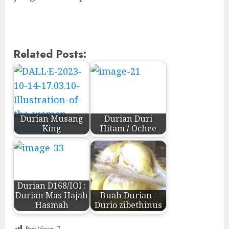
Related Posts:
Durian Musang
Durian Duri
King
Hitam / Ochee
Durian D168/IOI :
Durian Mas Hajah
Buah Durian -
Hasmah
Durio zibethinus