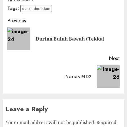
Post Views:
7
Tags:
durian duri hitam
Post
Previous
navigation
Pre
Durian Buluh Bawah (Tekka)
pos
Next
Next
Nanas MD2
post:
Leave a Reply
Your email address will not be published.
Required