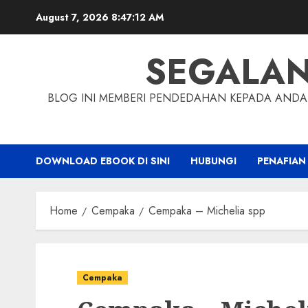
Skip
August 7, 2026
8:47:12 AM
to
content
SEGALA
BLOG INI MEMBERI PENDEDAHAN KEPADA ANDA 
DOWNLOAD EBOOK DI SINI
HUBUNGI
PENAFIAN
Home
Cempaka
Cempaka – Michelia spp
Cempaka