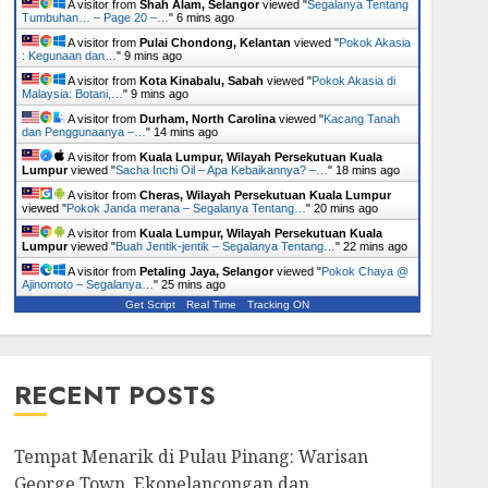
A visitor from
Shah Alam, Selangor
viewed "
Segalanya Tentang
Tumbuhan… – Page 20 –…
"
6 mins ago
A visitor from
Pulai Chondong, Kelantan
viewed "
Pokok Akasia
: Kegunaan dan…
"
9 mins ago
A visitor from
Kota Kinabalu, Sabah
viewed "
Pokok Akasia di
Malaysia: Botani,…
"
9 mins ago
A visitor from
Durham, North Carolina
viewed "
Kacang Tanah
dan Penggunaanya –…
"
14 mins ago
A visitor from
Kuala Lumpur, Wilayah Persekutuan Kuala
Lumpur
viewed "
Sacha Inchi Oil – Apa Kebaikannya? –…
"
18 mins ago
A visitor from
Cheras, Wilayah Persekutuan Kuala Lumpur
viewed "
Pokok Janda merana – Segalanya Tentang…
"
20 mins ago
A visitor from
Kuala Lumpur, Wilayah Persekutuan Kuala
Lumpur
viewed "
Buah Jentik-jentik – Segalanya Tentang…
"
22 mins ago
A visitor from
Petaling Jaya, Selangor
viewed "
Pokok Chaya @
Ajinomoto – Segalanya…
"
25 mins ago
Get Script
Real Time
Tracking ON
RECENT POSTS
Tempat Menarik di Pulau Pinang: Warisan
George Town, Ekopelancongan dan