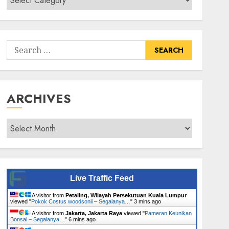
Senarai
Tumbuhan
Search
for:
ARCHIVES
Archives
Live Traffic Feed
A visitor from
Petaling, Wilayah Persekutuan Kuala Lumpur
viewed "
Pokok Costus woodsonii – Segalanya…
"
3 mins ago
A visitor from
Jakarta, Jakarta Raya
viewed "
Pameran Keunikan
Bonsai – Segalanya…
"
6 mins ago