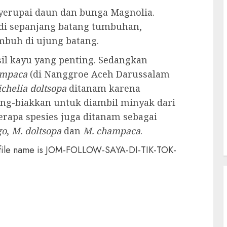
yerupai daun dan bunga
Magnolia
.
 di sepanjang batang tumbuhan,
buh di ujung batang.
il kayu yang penting. Sedangkan
ampaca
(di Nanggroe Aceh Darussalam
chelia doltsopa
ditanam karena
ng-biakkan untuk diambil minyak dari
rapa spesies juga ditanam sebagai
go
,
M. doltsopa
dan
M. champaca
.