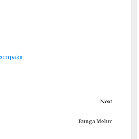
 cempaka
Next
Previous
Next
Bunga Melur
post:
post: