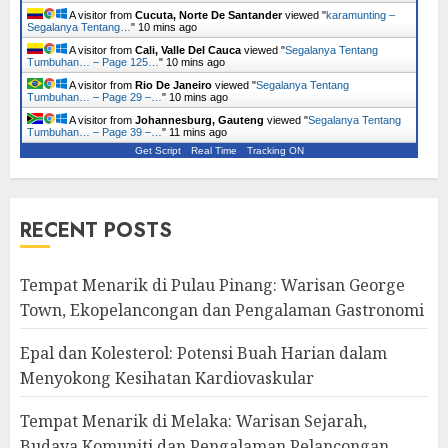
A visitor from
Cucuta, Norte De Santander
viewed "
karamunting –
Segalanya Tentang…
"
10 mins ago
A visitor from
Cali, Valle Del Cauca
viewed "
Segalanya Tentang
Tumbuhan… – Page 125…
"
10 mins ago
A visitor from
Rio De Janeiro
viewed "
Segalanya Tentang
Tumbuhan… – Page 29 –…
"
10 mins ago
A visitor from
Johannesburg, Gauteng
viewed "
Segalanya Tentang
Tumbuhan… – Page 39 –…
"
11 mins ago
Get Script
Real Time
Tracking ON
RECENT POSTS
Tempat Menarik di Pulau Pinang: Warisan George
Town, Ekopelancongan dan Pengalaman Gastronomi
Epal dan Kolesterol: Potensi Buah Harian dalam
Menyokong Kesihatan Kardiovaskular
Tempat Menarik di Melaka: Warisan Sejarah,
Budaya Komuniti dan Pengalaman Pelancongan