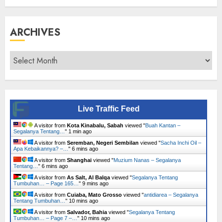
ARCHIVES
Archives
Live Traffic Feed
A visitor from
Kota Kinabalu, Sabah
viewed "
Buah Kantan –
Segalanya Tentang…
"
1 min ago
A visitor from
Seremban, Negeri Sembilan
viewed "
Sacha Inchi Oil –
Apa Kebaikannya? –…
"
6 mins ago
A visitor from
Shanghai
viewed "
Muzium Nanas – Segalanya
Tentang…
"
6 mins ago
A visitor from
As Salt, Al Balqa
viewed "
Segalanya Tentang
Tumbuhan… – Page 165…
"
9 mins ago
A visitor from
Cuiaba, Mato Grosso
viewed "
antidiarea – Segalanya
Tentang Tumbuhan…
"
10 mins ago
A visitor from
Salvador, Bahia
viewed "
Segalanya Tentang
Tumbuhan… – Page 7 –…
"
10 mins ago