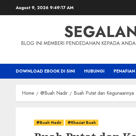
Skip
August 9, 2026
9:49:19 AM
to
content
SEGALA
BLOG INI MEMBERI PENDEDAHAN KEPADA ANDA 
DOWNLOAD EBOOK DI SINI
HUBUNGI
PENAFIAN
Home
@Buah Nadir
Buah Putat dan Kegunaannya
@Buah Nadir
@Khasiat Buah