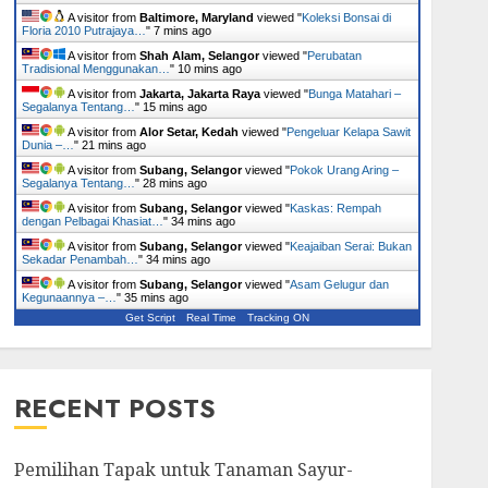
A visitor from
Baltimore, Maryland
viewed "
Koleksi Bonsai di
Floria 2010 Putrajaya…
"
7 mins ago
A visitor from
Shah Alam, Selangor
viewed "
Perubatan
Tradisional Menggunakan…
"
10 mins ago
A visitor from
Jakarta, Jakarta Raya
viewed "
Bunga Matahari –
Segalanya Tentang…
"
15 mins ago
A visitor from
Alor Setar, Kedah
viewed "
Pengeluar Kelapa Sawit
Dunia –…
"
21 mins ago
A visitor from
Subang, Selangor
viewed "
Pokok Urang Aring –
Segalanya Tentang…
"
28 mins ago
A visitor from
Subang, Selangor
viewed "
Kaskas: Rempah
dengan Pelbagai Khasiat…
"
34 mins ago
A visitor from
Subang, Selangor
viewed "
Keajaiban Serai: Bukan
Sekadar Penambah…
"
34 mins ago
A visitor from
Subang, Selangor
viewed "
Asam Gelugur dan
Kegunaannya –…
"
35 mins ago
Get Script
Real Time
Tracking ON
RECENT POSTS
Pemilihan Tapak untuk Tanaman Sayur-