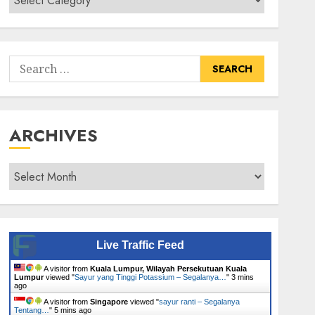
Senarai
Tumbuhan
Search
for:
ARCHIVES
Archives
Live Traffic Feed
A visitor from
Kuala Lumpur, Wilayah Persekutuan Kuala
Lumpur
viewed "
Sayur yang Tinggi Potassium – Segalanya…
"
3 mins
ago
A visitor from
Singapore
viewed "
sayur ranti – Segalanya
Tentang…
"
5 mins ago