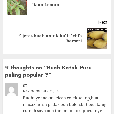
Pre
Daun Lemuni
pos
Next
5 jenis buah untuk kulit lebih
Next
berseri
post:
9 thoughts on “
Buah Katak Puru
paling popular ?
”
ct
May 26, 2013 at 2:24 pm
Buahnye makan cicah colek sedap,buat
masak asam pedas pun boleh.kat belakang
rumah saya ada tanam pokok; pucuknye