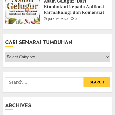
Asam Gelugur: Dari
Etnobotani kepada Aplikasi
Farmakologi dan Komersial
JULY 19, 2025
0
CARI SENARAI TUMBUHAN
Cari
Senarai
Tumbuhan
Search
for:
ARCHIVES