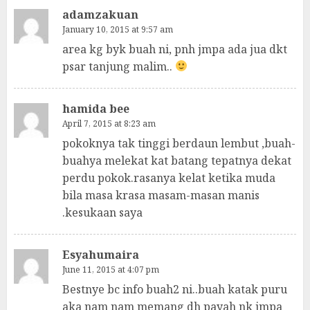
adamzakuan
January 10, 2015 at 9:57 am
area kg byk buah ni, pnh jmpa ada jua dkt
psar tanjung malim..
hamida bee
April 7, 2015 at 8:23 am
pokoknya tak tinggi berdaun lembut ,buah-
buahya melekat kat batang tepatnya dekat
perdu pokok.rasanya kelat ketika muda
bila masa krasa masam-masan manis
.kesukaan saya
Esyahumaira
June 11, 2015 at 4:07 pm
Bestnye bc info buah2 ni..buah katak puru
aka nam nam memang dh payah nk jmpa