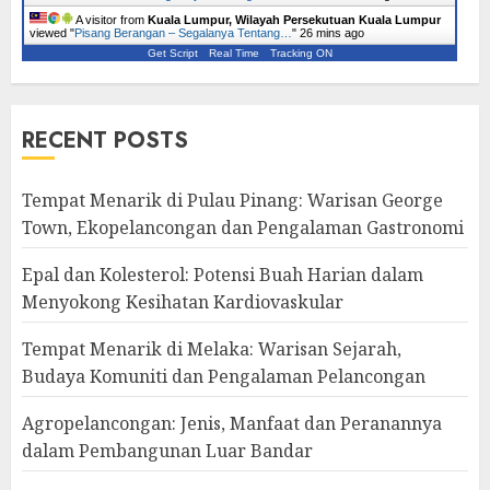
A visitor from
Kuala Lumpur, Wilayah Persekutuan Kuala Lumpur
viewed "
Pisang Berangan – Segalanya Tentang…
"
26 mins ago
Get Script
Real Time
Tracking ON
RECENT POSTS
Tempat Menarik di Pulau Pinang: Warisan George
Town, Ekopelancongan dan Pengalaman Gastronomi
Epal dan Kolesterol: Potensi Buah Harian dalam
Menyokong Kesihatan Kardiovaskular
Tempat Menarik di Melaka: Warisan Sejarah,
Budaya Komuniti dan Pengalaman Pelancongan
Agropelancongan: Jenis, Manfaat dan Peranannya
dalam Pembangunan Luar Bandar