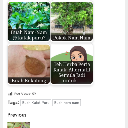
Buah Nam-Nam
@ katak puru?
Pokok Nam Nam
Teh Herba Peria
Katak: Alternatif
Semula Jadi
Buah Kekatong
untuk…
Post Views:
59
Tags:
Buah Katak Puru
Buah nam nam
Post
Previous
navigation