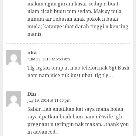
makan ngan garam kasar sedap n buat
ulam cicah budu pun sedap. Mak sy pula
minum air rebusan anak pokok n buah
muda; katanye ubat darah tinggi n kencing
manis
oha
June 22, 2013 at 5:53 am
Tlg bgtau temp at n no telefon.nak Sgt Bush
nam nam nice tuk bust ubat..tlg tlg…
Din
July 19, 2014 at 11:40 pm
Salam..leh emailkan kat saya mana boleh
saya dpatkan buah bam nam ni?wife tgh
pregnant n teringin nak makan…thank you
in advanced..