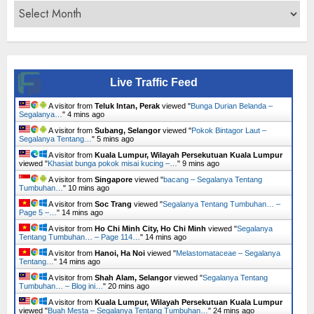
Archives
Live Traffic Feed
A visitor from
Teluk Intan, Perak
viewed "
Bunga Durian Belanda –
Segalanya…
"
4 mins ago
A visitor from
Subang, Selangor
viewed "
Pokok Bintagor Laut –
Segalanya Tentang…
"
5 mins ago
A visitor from
Kuala Lumpur, Wilayah Persekutuan Kuala Lumpur
viewed "
Khasiat bunga pokok misai kucing –…
"
9 mins ago
A visitor from
Singapore
viewed "
bacang – Segalanya Tentang
Tumbuhan…
"
10 mins ago
A visitor from
Soc Trang
viewed "
Segalanya Tentang Tumbuhan… –
Page 5 –…
"
14 mins ago
A visitor from
Ho Chi Minh City, Ho Chi Minh
viewed "
Segalanya
Tentang Tumbuhan… – Page 114…
"
14 mins ago
A visitor from
Hanoi, Ha Noi
viewed "
Melastomataceae – Segalanya
Tentang…
"
14 mins ago
A visitor from
Shah Alam, Selangor
viewed "
Segalanya Tentang
Tumbuhan… – Blog ini…
"
20 mins ago
A visitor from
Kuala Lumpur, Wilayah Persekutuan Kuala Lumpur
viewed "
Buah Mesta – Segalanya Tentang Tumbuhan…
"
24 mins ago