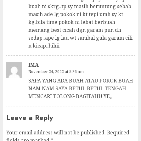
buah ni skrg..tp sy masih beruntung sebab
masih ade lg pokok ni kt tepi umh sy kt
kg.bila time pokok ni lebat berbuah
memang best cicah dgn garam pun dh
sedap..ape lg lau wt sambal gula garam cili
n kicap..hihii
IMA
November 24, 2022 at 5:36 am
SAPA YANG ADA BUAH ATAU POKOK BUAH
NAM NAM SAYA BETUL BETUL TENGAH
MENCARI TOLONG BAGITAHU YE,,
Leave a Reply
Your email address will not be published.
Required
fields are marked
*