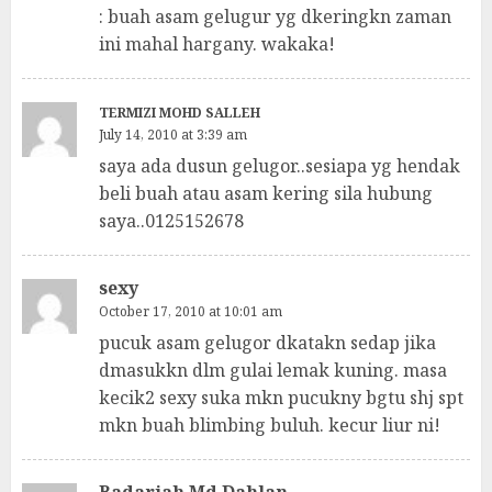
: buah asam gelugur yg dkeringkn zaman
ini mahal hargany. wakaka!
TERMIZI MOHD SALLEH
July 14, 2010 at 3:39 am
saya ada dusun gelugor..sesiapa yg hendak
beli buah atau asam kering sila hubung
saya..0125152678
sexy
October 17, 2010 at 10:01 am
pucuk asam gelugor dkatakn sedap jika
dmasukkn dlm gulai lemak kuning. masa
kecik2 sexy suka mkn pucukny bgtu shj spt
mkn buah blimbing buluh. kecur liur ni!