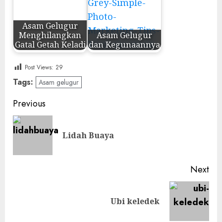
Asam Gelugur
Menghilangkan
Asam Gelugur
Gatal Getah Keladi
dan Kegunaannya
Post Views:
29
Tags:
Asam gelugur
Post
Previous
navigation
Pre
Lidah Buaya
pos
Next
Next
Ubi keledek
post: