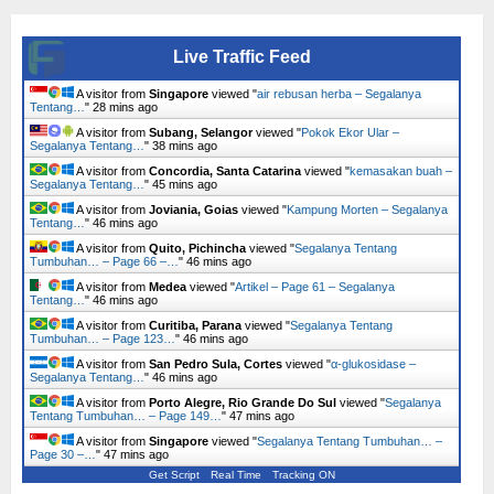
Live Traffic Feed
A visitor from
Singapore
viewed "
air rebusan herba – Segalanya
Tentang…
"
28 mins ago
A visitor from
Subang, Selangor
viewed "
Pokok Ekor Ular –
Segalanya Tentang…
"
38 mins ago
A visitor from
Concordia, Santa Catarina
viewed "
kemasakan buah –
Segalanya Tentang…
"
45 mins ago
A visitor from
Joviania, Goias
viewed "
Kampung Morten – Segalanya
Tentang…
"
46 mins ago
A visitor from
Quito, Pichincha
viewed "
Segalanya Tentang
Tumbuhan… – Page 66 –…
"
46 mins ago
A visitor from
Medea
viewed "
Artikel – Page 61 – Segalanya
Tentang…
"
46 mins ago
A visitor from
Curitiba, Parana
viewed "
Segalanya Tentang
Tumbuhan… – Page 123…
"
46 mins ago
A visitor from
San Pedro Sula, Cortes
viewed "
α-glukosidase –
Segalanya Tentang…
"
46 mins ago
A visitor from
Porto Alegre, Rio Grande Do Sul
viewed "
Segalanya
Tentang Tumbuhan… – Page 149…
"
47 mins ago
A visitor from
Singapore
viewed "
Segalanya Tentang Tumbuhan… –
Page 30 –…
"
47 mins ago
Get Script
Real Time
Tracking ON