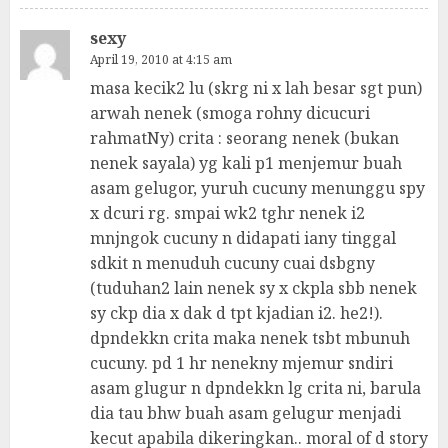
sexy
April 19, 2010 at 4:15 am
masa kecik2 lu (skrg ni x lah besar sgt pun)
arwah nenek (smoga rohny dicucuri
rahmatNy) crita : seorang nenek (bukan
nenek sayala) yg kali p1 menjemur buah
asam gelugor, yuruh cucuny menunggu spy
x dcuri rg. smpai wk2 tghr nenek i2
mnjngok cucuny n didapati iany tinggal
sdkit n menuduh cucuny cuai dsbgny
(tuduhan2 lain nenek sy x ckpla sbb nenek
sy ckp dia x dak d tpt kjadian i2. he2!).
dpndekkn crita maka nenek tsbt mbunuh
cucuny. pd 1 hr nenekny mjemur sndiri
asam glugur n dpndekkn lg crita ni, barula
dia tau bhw buah asam gelugur menjadi
kecut apabila dikeringkan.. moral of d story