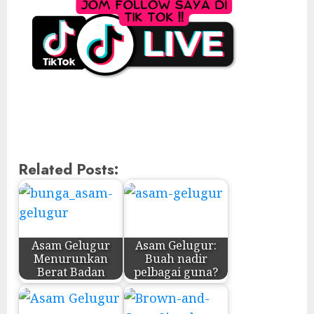
Related Posts:
Asam Gelugur
Asam Gelugur:
Menurunkan
Buah nadir
Berat Badan
pelbagai guna?