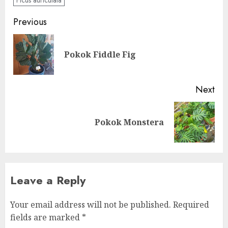
Ficus auriculata
Post
Previous
navigation
Pre
Pokok Fiddle Fig
pos
Next
Next
Pokok Monstera
post:
Leave a Reply
Your email address will not be published.
Required
fields are marked
*