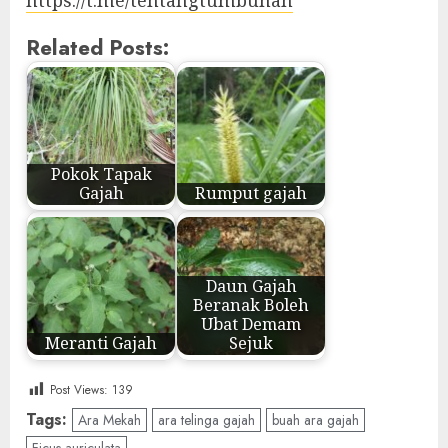
Related Posts:
Pokok Tapak
Gajah
Rumput gajah
Daun Gajah
Beranak Boleh
Ubat Demam
Meranti Gajah
Sejuk
Post Views:
139
Tags:
Ara Mekah
ara telinga gajah
buah ara gajah