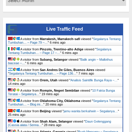
Live Traffic Feed
A visitor from
Marrakesh, Marrakech-safi
viewed "
Segalanya Tentang
Tumbuhan… – Page 79 –…
"
6 mins ago
A visitor from
Pinzolo, Trentino-alto Adige
viewed "
Segalanya
Tentang Tumbuhan… – Page 17 –…
"
6 mins ago
A visitor from
Subang, Selangor
viewed "
Balik angin – Mallothus
biaceae –…
"
6 mins ago
A visitor from
San Andres De Giles, Buenos Aires
viewed
"
Segalanya Tentang Tumbuhan… – Page 136…
"
7 mins ago
A visitor from
Orem, Utah
viewed "
Analisis Saintifik Bunga Raya –…
"
14 mins ago
A visitor from
Rompin, Negeri Sembilan
viewed "
10 Fakta Bunga
Teratai – Segalanya…
"
19 mins ago
A visitor from
Oklahoma City, Oklahoma
viewed "
Segalanya Tentang
Tumbuhan… – Blog ini…
"
20 mins ago
A visitor from
Beijing
viewed "
jamu wanita berkahwin – Segalanya…
"
26 mins ago
A visitor from
Shah Alam, Selangor
viewed "
Daun Gelenggang
(Cassia alata / Senna…
"
28 mins ago
A visitor from
Atlanta, Georgia
viewed "
Buah Mencepu – Segalanya