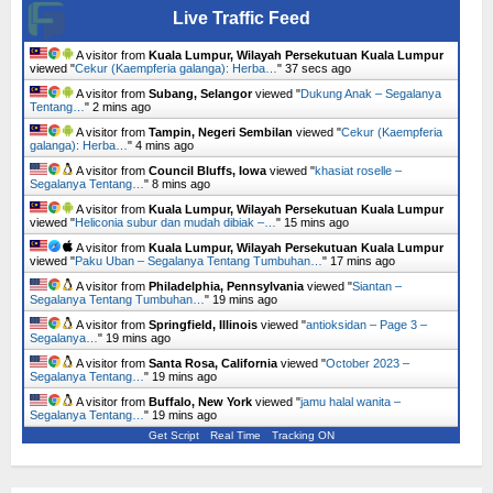
Live Traffic Feed
A visitor from
Kuala Lumpur, Wilayah Persekutuan Kuala Lumpur
viewed "
Cekur (Kaempferia galanga): Herba…
"
38 secs ago
A visitor from
Subang, Selangor
viewed "
Dukung Anak – Segalanya
Tentang…
"
2 mins ago
A visitor from
Tampin, Negeri Sembilan
viewed "
Cekur (Kaempferia
galanga): Herba…
"
4 mins ago
A visitor from
Council Bluffs, Iowa
viewed "
khasiat roselle –
Segalanya Tentang…
"
8 mins ago
A visitor from
Kuala Lumpur, Wilayah Persekutuan Kuala Lumpur
viewed "
Heliconia subur dan mudah dibiak –…
"
16 mins ago
A visitor from
Kuala Lumpur, Wilayah Persekutuan Kuala Lumpur
viewed "
Paku Uban – Segalanya Tentang Tumbuhan…
"
17 mins ago
A visitor from
Philadelphia, Pennsylvania
viewed "
Siantan –
Segalanya Tentang Tumbuhan…
"
19 mins ago
A visitor from
Springfield, Illinois
viewed "
antioksidan – Page 3 –
Segalanya…
"
19 mins ago
A visitor from
Santa Rosa, California
viewed "
October 2023 –
Segalanya Tentang…
"
19 mins ago
A visitor from
Buffalo, New York
viewed "
jamu halal wanita –
Segalanya Tentang…
"
19 mins ago
Get Script
Real Time
Tracking ON