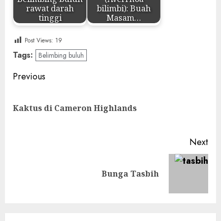
rawat darah
bilimbi): Buah
tinggi
Masam…
Post Views:
19
Tags:
Belimbing buluh
Post
Previous
navigation
Pre
Kaktus di Cameron Highlands
pos
Next
Next
Bunga Tasbih
post: