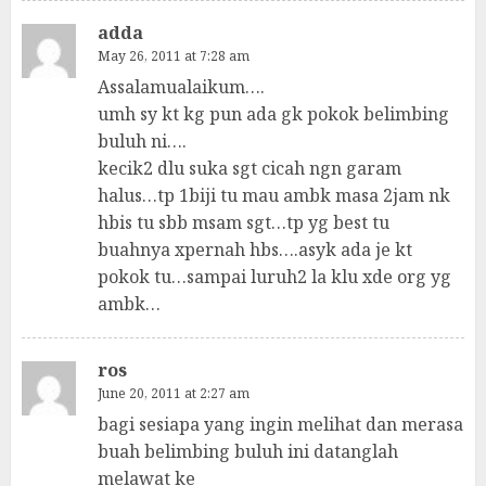
adda
May 26, 2011 at 7:28 am
Assalamualaikum….
umh sy kt kg pun ada gk pokok belimbing
buluh ni….
kecik2 dlu suka sgt cicah ngn garam
halus…tp 1biji tu mau ambk masa 2jam nk
hbis tu sbb msam sgt…tp yg best tu
buahnya xpernah hbs….asyk ada je kt
pokok tu…sampai luruh2 la klu xde org yg
ambk…
ros
June 20, 2011 at 2:27 am
bagi sesiapa yang ingin melihat dan merasa
buah belimbing buluh ini datanglah
melawat ke