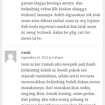
garam shigga keringa airnya. dan
belimbing rebus blh btahan shingga
btahun2 lamanya. boleh digunakan utk msk
asam atau dibuat smbal..somi sy org trganu
dah mula mgemari sambal dan lauk asam
ni..mmg terbaek..kalau ke phg cari ler
menu ni ye..
rusli
September 25, 2013 at 3:49 pm
taun ni kat rumah aku menjadi-jadi buah
belimbing buluh ni. benih pokok tau
sejarah tumbuhnya, selalu isteri tercinta
memasukkan belimbing buluh dalam menu
masakannya. dari masakan ikan sadin,
singang ikan, lemak kuning, asam pedas,
dan paling aku suka orang pahang ni