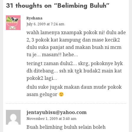
31 thoughts on “
Belimbing Buluh
”
Ryehana
July 6, 2009 at 7:24 am
wahh lamenya xnampak pokok ni! dulu ade
2, 3 pokok kat kampung dan mase kecik2
dulu suka panjat and makan buah ni mcm
tu je… masam!! hehe…
teringt zaman dulu2… skrg, pokoknye byk
dh ditebang… ssh nk tgk budak2 main kat
pokok2 lagi…
dulu suke jugak makan daun mude pokok
asam gelugor
jentayubisu@yahoo.com
November 1, 2009 at 3:40 am
Buah belimbing buluh selain boleh