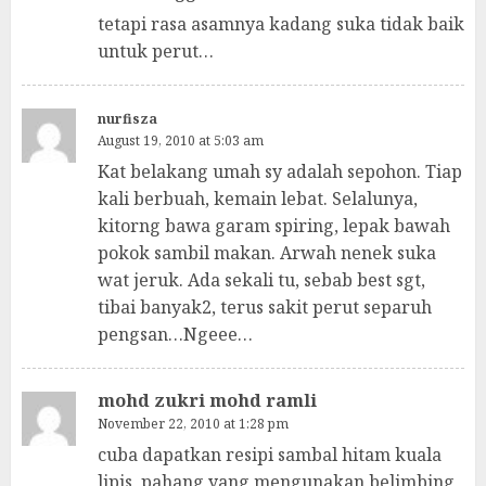
tetapi rasa asamnya kadang suka tidak baik
untuk perut…
nurfisza
August 19, 2010 at 5:03 am
Kat belakang umah sy adalah sepohon. Tiap
kali berbuah, kemain lebat. Selalunya,
kitorng bawa garam spiring, lepak bawah
pokok sambil makan. Arwah nenek suka
wat jeruk. Ada sekali tu, sebab best sgt,
tibai banyak2, terus sakit perut separuh
pengsan…Ngeee…
mohd zukri mohd ramli
November 22, 2010 at 1:28 pm
cuba dapatkan resipi sambal hitam kuala
lipis ,pahang yang mengunakan belimbing