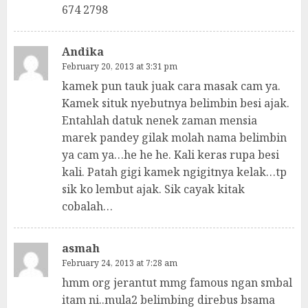
674 2798
Andika
February 20, 2013 at 3:31 pm
kamek pun tauk juak cara masak cam ya.
Kamek situk nyebutnya belimbin besi ajak.
Entahlah datuk nenek zaman mensia
marek pandey gilak molah nama belimbin
ya cam ya…he he he. Kali keras rupa besi
kali. Patah gigi kamek ngigitnya kelak…tp
sik ko lembut ajak. Sik cayak kitak
cobalah…
asmah
February 24, 2013 at 7:28 am
hmm org jerantut mmg famous ngan smbal
itam ni..mula2 belimbing direbus bsama