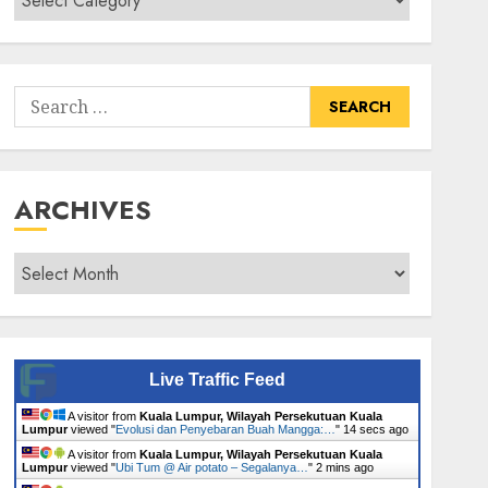
Senarai
Tumbuhan
Search
for:
ARCHIVES
Archives
Live Traffic Feed
A visitor from
Kuala Lumpur, Wilayah Persekutuan Kuala
Lumpur
viewed "
Evolusi dan Penyebaran Buah Mangga:…
"
14 secs ago
A visitor from
Kuala Lumpur, Wilayah Persekutuan Kuala
Lumpur
viewed "
Ubi Tum @ Air potato – Segalanya…
"
2 mins ago