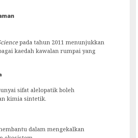
naman
cience
pada tahun 2011 menunjukkan
ebagai kaedah kawalan rumpai yang
a
ai sifat alelopatik boleh
 kimia sintetik.
h membantu dalam mengekalkan
m ekosistem.