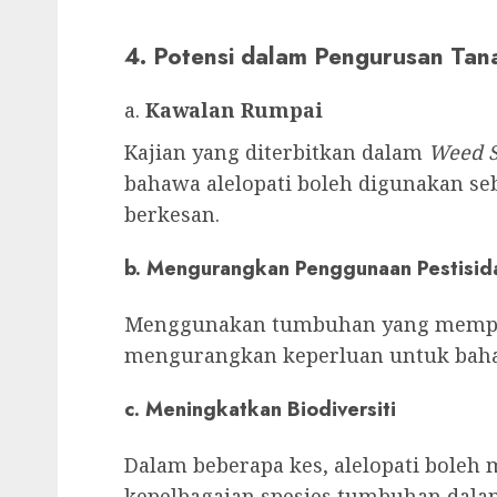
4. Potensi dalam Pengurusan Ta
a.
Kawalan Rumpai
Kajian yang diterbitkan dalam
Weed S
bahawa alelopati boleh digunakan s
berkesan.
b.
Mengurangkan Penggunaan Pestisid
Menggunakan tumbuhan yang mempuny
mengurangkan keperluan untuk bahan
c.
Meningkatkan Biodiversit
i
Dalam beberapa kes, alelopati bole
kepelbagaian spesies tumbuhan dala