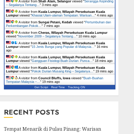
A visitor from
Shah Alam, Selangor
viewed "
Serangga Kepinding
– Segalanya Tentang…
"
3 mins ago
A visitor from
Kuala Lumpur, Wilayah Persekutuan Kuala
Lumpur
viewed "
Khasiat Ulam-ulaman Tempatan: Warisan…
"
4 mins ago
A visitor from
Sungai Petani, Kedah
viewed "
Pertumbuhan dan
Perkembangan Pokok…
"
7 mins ago
A visitor from
Cheras, Wilayah Persekutuan Kuala Lumpur
viewed "
November 2009 – Segalanya Tentang…
"
10 mins ago
A visitor from
Kuala Lumpur, Wilayah Persekutuan Kuala
Lumpur
viewed "
15 Jenis Bunga yang Popular di Malaysia…
"
16 mins
ago
A visitor from
Kuala Lumpur, Wilayah Persekutuan Kuala
Lumpur
viewed "
Gangguan Fisiologi Buah Durian: Punca…
"
18 mins ago
A visitor from
Kuala Lumpur, Wilayah Persekutuan Kuala
Lumpur
viewed "
Pokok Durian Musang King – Segalanya…
"
19 mins ago
A visitor from
Council Bluffs, Iowa
viewed "
Buah-Buahan
Tempatan Malaysia –…
"
19 mins ago
Get Script
Real Time
Tracking ON
RECENT POSTS
Tempat Menarik di Pulau Pinang: Warisan