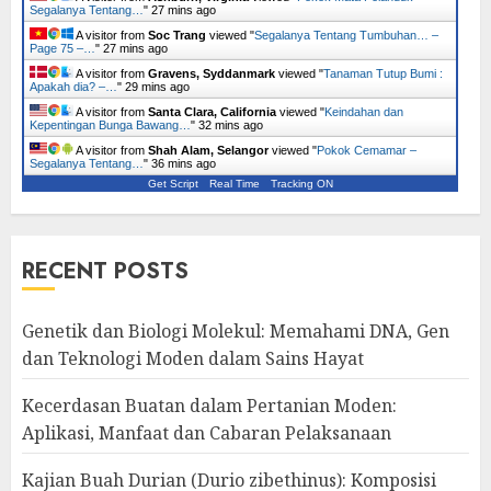
Segalanya Tentang…
"
27 mins ago
A visitor from
Soc Trang
viewed "
Segalanya Tentang Tumbuhan… –
Page 75 –…
"
27 mins ago
A visitor from
Gravens, Syddanmark
viewed "
Tanaman Tutup Bumi :
Apakah dia? –…
"
29 mins ago
A visitor from
Santa Clara, California
viewed "
Keindahan dan
Kepentingan Bunga Bawang…
"
32 mins ago
A visitor from
Shah Alam, Selangor
viewed "
Pokok Cemamar –
Segalanya Tentang…
"
36 mins ago
Get Script
Real Time
Tracking ON
RECENT POSTS
Genetik dan Biologi Molekul: Memahami DNA, Gen
dan Teknologi Moden dalam Sains Hayat
Kecerdasan Buatan dalam Pertanian Moden:
Aplikasi, Manfaat dan Cabaran Pelaksanaan
Kajian Buah Durian (Durio zibethinus): Komposisi