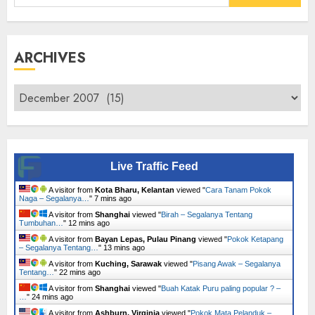
for:
ARCHIVES
Archives
Live Traffic Feed
A visitor from
Kota Bharu, Kelantan
viewed "
Cara Tanam Pokok
Naga – Segalanya…
"
7 mins ago
A visitor from
Shanghai
viewed "
Birah – Segalanya Tentang
Tumbuhan…
"
12 mins ago
A visitor from
Bayan Lepas, Pulau Pinang
viewed "
Pokok Ketapang
– Segalanya Tentang…
"
13 mins ago
A visitor from
Kuching, Sarawak
viewed "
Pisang Awak – Segalanya
Tentang…
"
22 mins ago
A visitor from
Shanghai
viewed "
Buah Katak Puru paling popular ? –
…
"
24 mins ago
A visitor from
Ashburn, Virginia
viewed "
Pokok Mata Pelanduk –